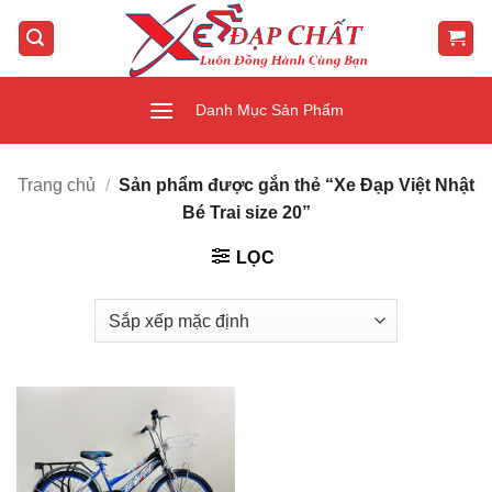
Bỏ
qua
nội
dung
Danh Mục Sản Phẩm
Trang chủ
/
Sản phẩm được gắn thẻ “Xe Đạp Việt Nhật
Bé Trai size 20”
LỌC