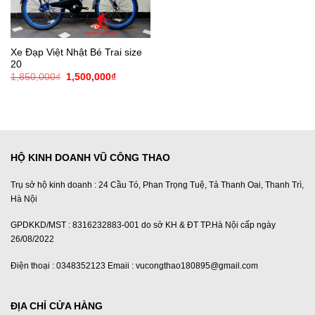
Xe Đạp Việt Nhật Bé Trai size
20
Giá
Giá
1,850,000
₫
1,500,000
₫
gốc
hiện
là:
tại
1,850,000₫.
là:
1,500,000₫.
HỘ KINH DOANH VŨ CÔNG THAO
Trụ sở hộ kinh doanh : 24 Cầu Tó, Phan Trọng Tuệ, Tả Thanh Oai, Thanh Trì,
Hà Nội
GPDKKD/MST : 8316232883-001 do sở KH & ĐT TP.Hà Nội cấp ngày
26/08/2022
Điện thoại : 0348352123 Emaii : vucongthao180895@gmail.com
ĐỊA CHỈ CỬA HÀNG