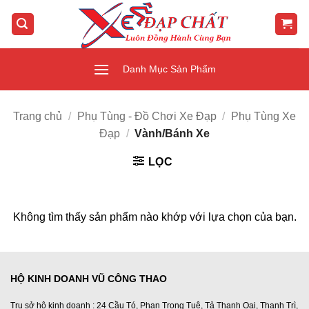
Bỏ
qua
nội
dung
Danh Mục Sản Phẩm
Trang chủ
/
Phụ Tùng - Đồ Chơi Xe Đạp
/
Phụ Tùng Xe
Đạp
/
Vành/Bánh Xe
LỌC
Không tìm thấy sản phẩm nào khớp với lựa chọn của bạn.
HỘ KINH DOANH VŨ CÔNG THAO
Trụ sở hộ kinh doanh : 24 Cầu Tó, Phan Trọng Tuệ, Tả Thanh Oai, Thanh Trì,