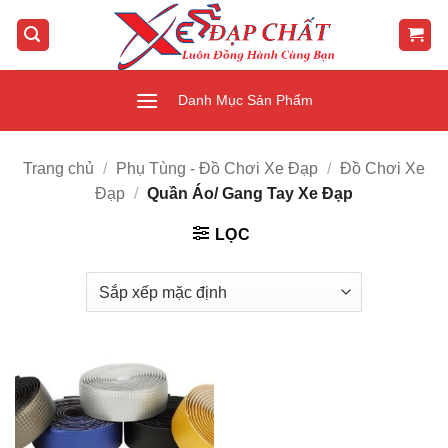
Bỏ
qua
nội
dung
Danh Mục Sản Phẩm
Trang chủ
/
Phụ Tùng - Đồ Chơi Xe Đạp
/
Đồ Chơi Xe
Đạp
/
Quần Áo/ Gang Tay Xe Đạp
LỌC