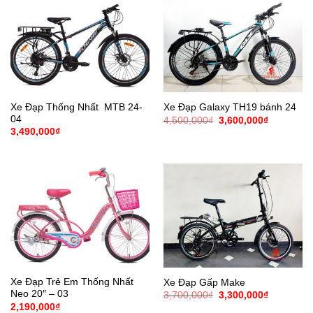
Xe Đạp Thống Nhất MTB 24-
Xe Đạp Galaxy TH19 bánh 24
04
Giá
Giá
4,500,000
₫
3,600,000
₫
gốc
hiện
3,490,000
₫
là:
tại
4,500,000₫.
là:
3,600,000
Xe Đạp Trẻ Em Thống Nhất
Xe Đạp Gấp Make
Neo 20″ – 03
Giá
Giá
3,700,000
₫
3,300,000
₫
gốc
hiện
2,190,000
₫
là:
tại