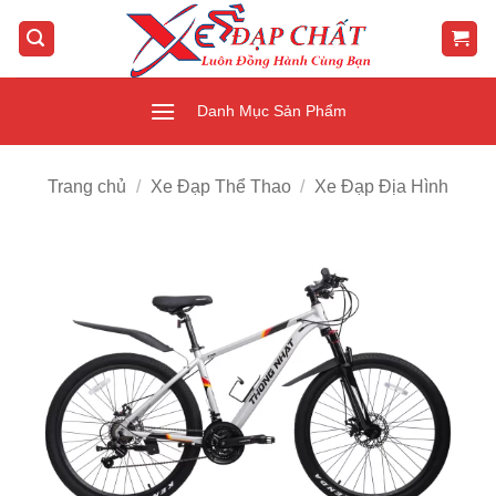
Bỏ
qua
nội
dung
Danh Mục Sản Phẩm
Trang chủ
/
Xe Đạp Thể Thao
/
Xe Đạp Địa Hình