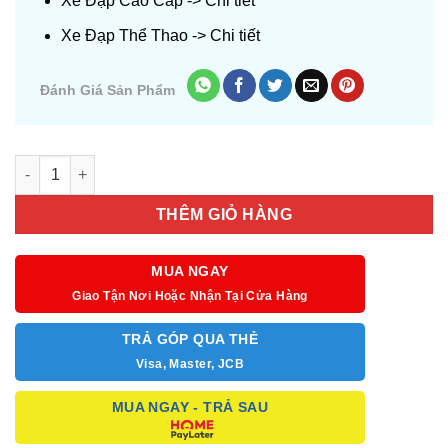
Xe Đạp Cao Cấp ->
Chi tiết
Xe Đạp Thể Thao ->
Chi tiết
Đánh Giá Sản Phẩm
Số lượng
THÊM GIỎ HÀNG
MUA NGAY
Giao Tận Nơi Hoặc Nhận Tại Cửa Hàng
TRẢ GÓP QUA THẺ
Visa, Master, JCB
MUA NGAY - TRẢ SAU