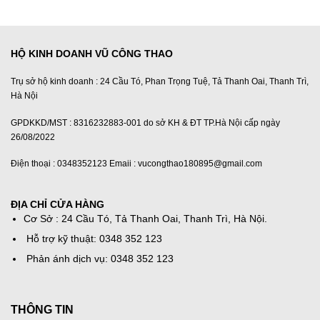
3,700,000₫.
là:
3,300,000
HỘ KINH DOANH VŨ CÔNG THAO
Trụ sở hộ kinh doanh : 24 Cầu Tó, Phan Trọng Tuệ, Tả Thanh Oai, Thanh Trì,
Hà Nội
GPDKKD/MST : 8316232883-001 do sở KH & ĐT TP.Hà Nội cấp ngày
26/08/2022
Điện thoại : 0348352123 Emaii : vucongthao180895@gmail.com
ĐỊA CHỈ CỬA HÀNG
Cơ Sở : 24 Cầu Tó, Tả Thanh Oai, Thanh Trì, Hà Nội.
Hỗ trợ kỹ thuật: 0348 352 123
Phản ánh dịch vụ: 0348 352 123
THÔNG TIN