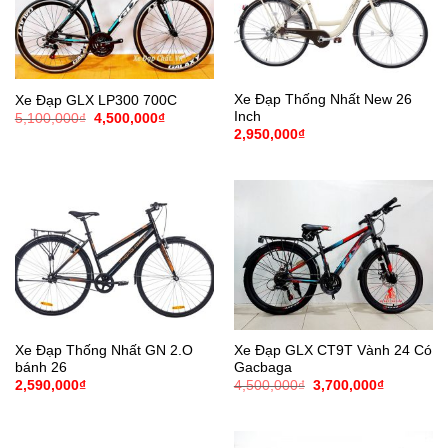
Xe Đạp Thống Nhất New 26
Xe Đạp GLX LP300 700C
Inch
Giá
Giá
5,100,000
₫
4,500,000
₫
gốc
hiện
2,950,000
₫
là:
tại
5,100,000₫.
là:
4,500,000₫.
Xe Đạp Thống Nhất GN 2.O
Xe Đạp GLX CT9T Vành 24 Có
bánh 26
Gacbaga
Giá
Giá
2,590,000
₫
4,500,000
₫
3,700,000
₫
gốc
hiện
là:
tại
4,500,000₫.
là:
3,700,000