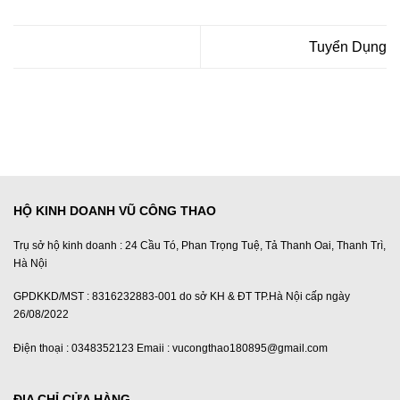
Tuyển Dụng
HỘ KINH DOANH VŨ CÔNG THAO
Trụ sở hộ kinh doanh : 24 Cầu Tó, Phan Trọng Tuệ, Tả Thanh Oai, Thanh Trì,
Hà Nội
GPDKKD/MST : 8316232883-001 do sở KH & ĐT TP.Hà Nội cấp ngày
26/08/2022
Điện thoại : 0348352123 Emaii : vucongthao180895@gmail.com
ĐỊA CHỈ CỬA HÀNG