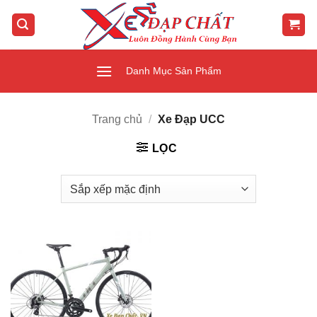
Bỏ
qua
nội
dung
Danh Mục Sản Phẩm
Trang chủ
/
Xe Đạp UCC
LỌC