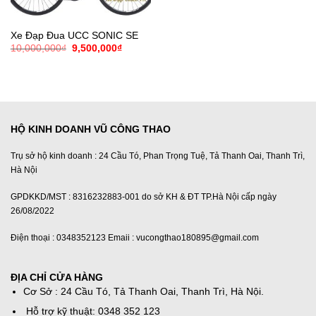
Xe Đạp Đua UCC SONIC SE
Giá
Giá
10,000,000
₫
9,500,000
₫
gốc
hiện
là:
tại
10,000,000₫.
là:
9,500,000₫.
HỘ KINH DOANH VŨ CÔNG THAO
Trụ sở hộ kinh doanh : 24 Cầu Tó, Phan Trọng Tuệ, Tả Thanh Oai, Thanh Trì,
Hà Nội
GPDKKD/MST : 8316232883-001 do sở KH & ĐT TP.Hà Nội cấp ngày
26/08/2022
Điện thoại : 0348352123 Emaii : vucongthao180895@gmail.com
ĐỊA CHỈ CỬA HÀNG
Cơ Sở : 24 Cầu Tó, Tả Thanh Oai, Thanh Trì, Hà Nội.
Hỗ trợ kỹ thuật: 0348 352 123