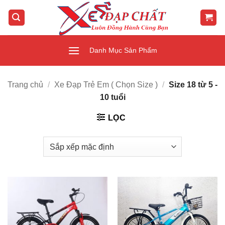
Bỏ
qua
nội
dung
Danh Mục Sản Phẩm
Trang chủ
/
Xe Đạp Trẻ Em ( Chọn Size )
/
Size 18 từ 5 -
10 tuổi
LỌC