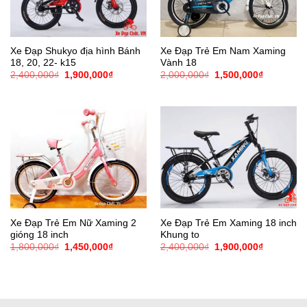
Xe Đạp Shukyo địa hình Bánh
Xe Đạp Trẻ Em Nam Xaming
18, 20, 22- k15
Vành 18
Giá
Giá
Giá
Giá
2,400,000
₫
1,900,000
₫
2,000,000
₫
1,500,000
₫
gốc
hiện
gốc
hiện
là:
tại
là:
tại
2,400,000₫.
là:
2,000,000₫.
là:
1,900,000₫.
1,500,000
Xe Đạp Trẻ Em Nữ Xaming 2
Xe Đạp Trẻ Em Xaming 18 inch
gióng 18 inch
Khung to
Giá
Giá
Giá
Giá
1,800,000
₫
1,450,000
₫
2,400,000
₫
1,900,000
₫
gốc
hiện
gốc
hiện
là:
tại
là:
tại
1,800,000₫.
là:
2,400,000₫.
là:
1,450,000₫.
1,900,000