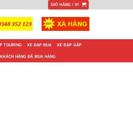
GIỎ HÀNG /
0
₫
P TOURING
XE ĐẠP ĐUA
XE ĐẠP GẤP
KHÁCH HÀNG ĐÃ MUA HÀNG