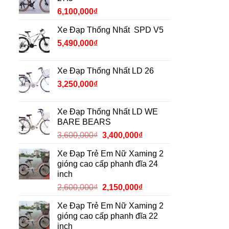
6,100,000
₫
Xe Đạp Thống Nhất SPD V5
5,490,000
₫
Xe Đạp Thống Nhất LD 26
3,250,000
₫
Xe Đạp Thống Nhất LD WE
BARE BEARS
Giá
Giá
3,600,000
₫
3,400,000
₫
gốc
hiện
Xe Đạp Trẻ Em Nữ Xaming 2
là:
tại
gióng cao cấp phanh đĩa 24
3,600,000₫.
là:
inch
3,400,000₫.
Giá
Giá
2,600,000
₫
2,150,000
₫
gốc
hiện
Xe Đạp Trẻ Em Nữ Xaming 2
là:
tại
gióng cao cấp phanh đĩa 22
2,600,000₫.
là:
inch