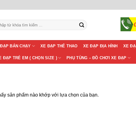
m:
 ĐẠP BÁN CHẠY
XE ĐẠP THỂ THAO
XE ĐẠP ĐỊA HÌNH
XE ĐẠ
E ĐẠP TRẺ EM ( CHỌN SIZE )
PHỤ TÙNG – ĐỒ CHƠI XE ĐẠP
hấy sản phẩm nào khớp với lựa chọn của bạn.