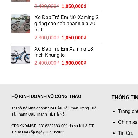
2,150,000₫.
Giá
Giá
2,400,000
₫
1,950,000
₫
gốc
hiện
Xe Đạp Trẻ Em Nữ Xaming 2
là:
tại
gióng cao cấp phanh đĩa 20
2,400,000₫.
là:
inch
1,950,000₫.
Giá
Giá
2,300,000
₫
1,850,000
₫
gốc
hiện
Xe Đạp Trẻ Em Xaming 18
là:
tại
inch Khung to
2,300,000₫.
là:
Giá
Giá
2,400,000
₫
1,900,000
₫
1,850,000₫.
gốc
hiện
là:
tại
2,400,000₫.
là:
1,900,000₫.
HỘ KINH DOANH VŨ CÔNG THAO
THÔNG TI
Trụ sở hộ kinh doanh : 24 Cầu Tó, Phan Trọng Tuệ,
Trang ch
Tả Thanh Oai, Thanh Trì, Hà Nội
Chính sá
GPDKKD/MST : 8316232883-001 do sở KH & ĐT
TP.Hà Nội cấp ngày 26/08/2022
Tin tức