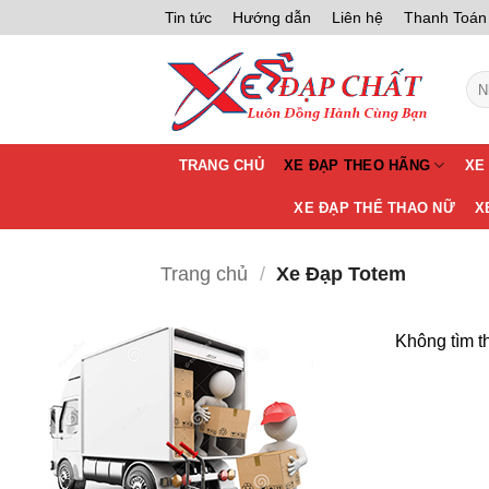
Bỏ
Tin tức
Hướng dẫn
Liên hệ
Thanh Toán
qua
nội
Tìm
dung
kiế
TRANG CHỦ
XE ĐẠP THEO HÃNG
XE
XE ĐẠP THỂ THAO NỮ
X
Trang chủ
/
Xe Đạp Totem
Không tìm t