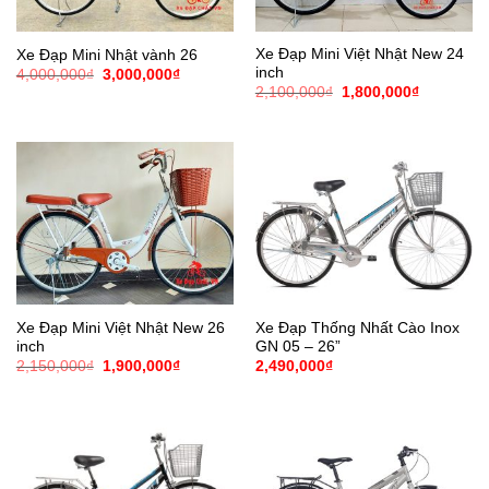
Xe Đạp Mini Việt Nhật New 24
Xe Đạp Mini Nhật vành 26
inch
Giá
Giá
4,000,000
₫
3,000,000
₫
gốc
hiện
Giá
Giá
2,100,000
₫
1,800,000
₫
là:
tại
gốc
hiện
4,000,000₫.
là:
là:
tại
3,000,000₫.
2,100,000₫.
là:
1,800,000
Xe Đạp Mini Việt Nhật New 26
Xe Đạp Thống Nhất Cào Inox
inch
GN 05 – 26”
Giá
Giá
2,150,000
₫
1,900,000
₫
2,490,000
₫
gốc
hiện
là:
tại
2,150,000₫.
là:
1,900,000₫.