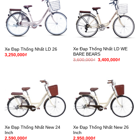
Xe Đạp Thống Nhất LD WE
Xe Đạp Thống Nhất LD 26
BARE BEARS
3,250,000
₫
Giá
Giá
3,600,000
₫
3,400,000
₫
gốc
hiện
là:
tại
3,600,000₫.
là:
3,400,000
Xe Đạp Thống Nhất New 24
Xe Đạp Thống Nhất New 26
Inch
Inch
2,590,000
₫
2,950,000
₫