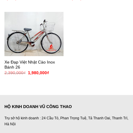
Xe Đạp Việt Nhật Cào Inox
Bánh 26
Giá
Giá
2,390,000
₫
1,980,000
₫
gốc
hiện
là:
tại
2,390,000₫.
là:
1,980,000₫.
HỘ KINH DOANH VŨ CÔNG THAO
Trụ sở hộ kinh doanh : 24 Cầu Tó, Phan Trọng Tuệ, Tả Thanh Oai, Thanh Trì,
Hà Nội