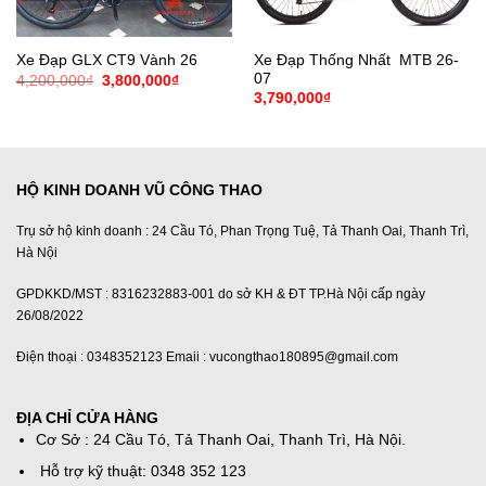
Xe Đạp Thống Nhất MTB 26-
Xe Đạp GLX CT9 Vành 26
07
Giá
Giá
4,200,000
₫
3,800,000
₫
gốc
hiện
3,790,000
₫
là:
tại
4,200,000₫.
là:
3,800,000₫.
HỘ KINH DOANH VŨ CÔNG THAO
Trụ sở hộ kinh doanh : 24 Cầu Tó, Phan Trọng Tuệ, Tả Thanh Oai, Thanh Trì,
Hà Nội
GPDKKD/MST : 8316232883-001 do sở KH & ĐT TP.Hà Nội cấp ngày
26/08/2022
Điện thoại : 0348352123 Emaii : vucongthao180895@gmail.com
ĐỊA CHỈ CỬA HÀNG
Cơ Sở : 24 Cầu Tó, Tả Thanh Oai, Thanh Trì, Hà Nội.
Hỗ trợ kỹ thuật: 0348 352 123