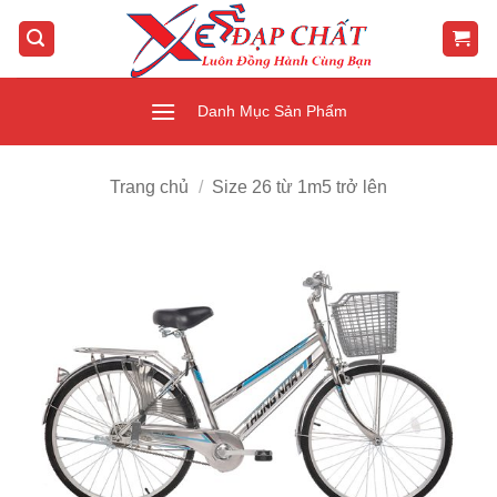
Bỏ
qua
nội
dung
Danh Mục Sản Phẩm
Trang chủ
/
Size 26 từ 1m5 trở lên