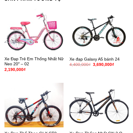
Xe Đạp Trẻ Em Thống Nhất Nữ
Xe đạp Galaxy A5 bánh 24
Neo 20″ – 02
Giá
Giá
4,400,000
₫
3,690,000
₫
gốc
hiện
2,190,000
₫
là:
tại
4,400,000₫.
là:
3,690,000