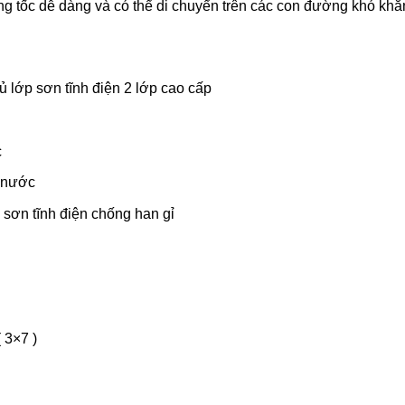
ăng tốc dễ dàng và có thể di chuyển trên các con đường khó khă
 lớp sơn tĩnh điện 2 lớp cao cấp
c
m nước
sơn tĩnh điện chống han gỉ
 3×7 )