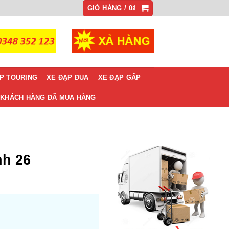
GIỎ HÀNG /
0
₫
P TOURING
XE ĐẠP ĐUA
XE ĐẠP GẤP
KHÁCH HÀNG ĐÃ MUA HÀNG
nh 26