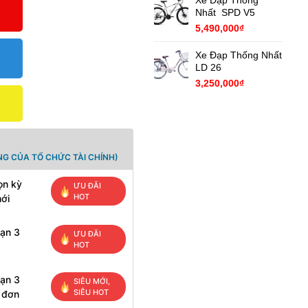
Xe Đạp Thống
Nhất SPD V5
5,490,000
₫
Xe Đạp Thống Nhất
LD 26
3,250,000
₫
G CỦA TỔ CHỨC TÀI CHÍNH)
ọn kỳ
ƯU ĐÃI
HOT
mới
hạn 3
ƯU ĐÃI
HOT
hạn 3
SIÊU MỚI,
SIÊU HOT
h đơn