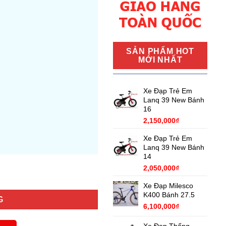
000₫.
SẢN PHẨM HOT
MỚI NHẤT
Xe Đạp Trẻ Em
Lanq 39 New Bánh
16
2,150,000
₫
Xe Đạp Trẻ Em
Lanq 39 New Bánh
14
2,050,000
₫
Xe Đạp Milesco
K400 Bánh 27.5
G
6,100,000
₫