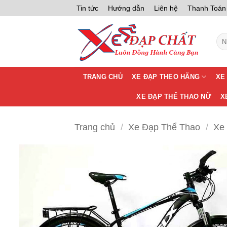
Bỏ
Tin tức
Hướng dẫn
Liên hệ
Thanh Toán
qua
nội
Tìm
dung
kiế
TRANG CHỦ
XE ĐẠP THEO HÃNG
XE
XE ĐẠP THỂ THAO NỮ
X
Trang chủ
/
Xe Đạp Thể Thao
/
Xe