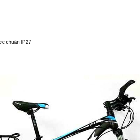
ớc chuẩn IP27
5