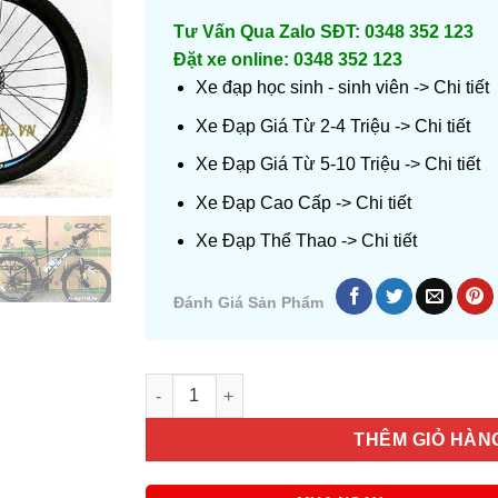
3,600,
Tư Vấn Qua Zalo SĐT: 0348 352 123
Đặt xe online: 0348 352 123
Xe đạp học sinh - sinh viên ->
Chi tiết
Xe Đạp Giá Từ 2-4 Triệu ->
Chi tiết
Xe Đạp Giá Từ 5-10 Triệu ->
Chi tiết
Xe Đạp Cao Cấp ->
Chi tiết
Xe Đạp Thể Thao ->
Chi tiết
Đánh Giá Sản Phẩm
Số lượng
THÊM GIỎ HÀN