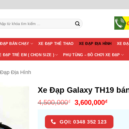
m:
 ĐẠP BÁN CHẠY
XE ĐẠP THỂ THAO
XE ĐẠP ĐỊA HÌNH
XE ĐẠ
E ĐẠP TRẺ EM ( CHỌN SIZE )
PHỤ TÙNG – ĐỒ CHƠI XE ĐẠP
 Đạp Địa Hình
Xe Đạp Galaxy TH19 bá
Giá
Giá
4,500,000
3,600,000
₫
₫
gốc
hiện
là:
tại
GỌI: 0348 352 123
4,500,000₫.
là: