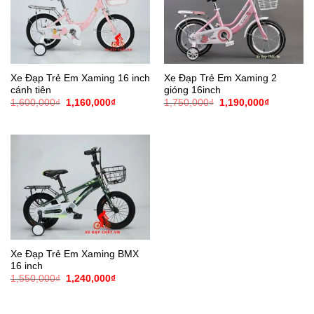
Xe Đạp Trẻ Em Xaming 16 inch
Xe Đạp Trẻ Em Xaming 2
cánh tiên
gióng 16inch
Giá
Giá
Giá
Giá
1,600,000
₫
1,160,000
₫
1,750,000
₫
1,190,000
₫
gốc
hiện
gốc
hiện
là:
tại
là:
tại
1,600,000₫.
là:
1,750,000₫.
là:
1,160,000₫.
1,190,000
Xe Đạp Trẻ Em Xaming BMX
16 inch
Giá
Giá
1,550,000
₫
1,240,000
₫
gốc
hiện
là:
tại
1,550,000₫.
là: