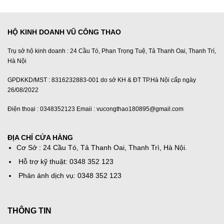
1,240,000₫.
HỘ KINH DOANH VŨ CÔNG THAO
Trụ sở hộ kinh doanh : 24 Cầu Tó, Phan Trọng Tuệ, Tả Thanh Oai, Thanh Trì,
Hà Nội
GPDKKD/MST : 8316232883-001 do sở KH & ĐT TP.Hà Nội cấp ngày
26/08/2022
Điện thoại : 0348352123 Emaii : vucongthao180895@gmail.com
ĐỊA CHỈ CỬA HÀNG
Cơ Sở : 24 Cầu Tó, Tả Thanh Oai, Thanh Trì, Hà Nội.
Hỗ trợ kỹ thuật: 0348 352 123
Phản ánh dịch vụ: 0348 352 123
THÔNG TIN