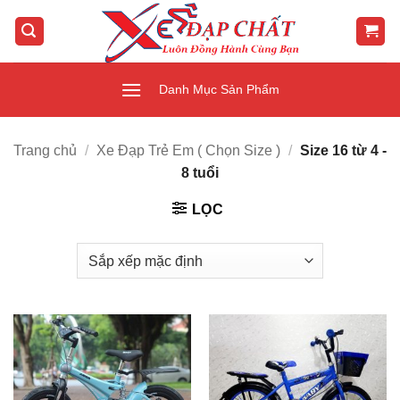
Bỏ
qua
nội
dung
Danh Mục Sản Phẩm
Trang chủ
/
Xe Đạp Trẻ Em ( Chọn Size )
/
Size 16 từ 4 -
8 tuổi
LỌC