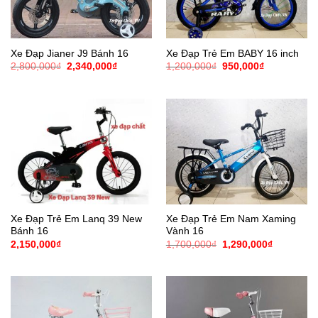
Xe Đạp Jianer J9 Bánh 16
Xe Đạp Trẻ Em BABY 16 inch
Giá
Giá
Giá
Giá
2,800,000
₫
2,340,000
₫
1,200,000
₫
950,000
₫
gốc
hiện
gốc
hiện
là:
tại
là:
tại
2,800,000₫.
là:
1,200,000₫.
là:
2,340,000₫.
950,000₫.
Xe Đạp Trẻ Em Lanq 39 New
Xe Đạp Trẻ Em Nam Xaming
Bánh 16
Vành 16
Giá
Giá
2,150,000
₫
1,700,000
₫
1,290,000
₫
gốc
hiện
là:
tại
1,700,000₫.
là:
1,290,000