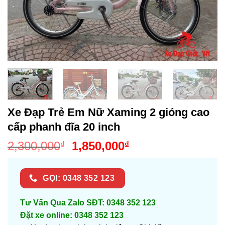
Xe Đạp Trẻ Em Nữ Xaming 2 gióng cao
cấp phanh đĩa 20 inch
Giá
Giá
2,300,000
1,850,000
₫
₫
gốc
hiện
là:
tại
GỌI: 0348 352 123
2,300,000₫.
là:
1,850,000₫.
Tư Vấn Qua Zalo SĐT: 0348 352 123
Đặt xe online: 0348 352 123