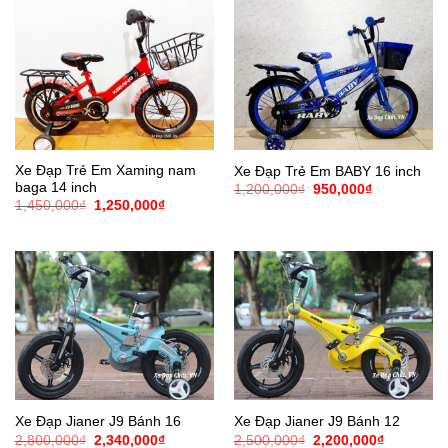
Xe Đạp Trẻ Em Xaming nam
Xe Đạp Trẻ Em BABY 16 inch
baga 14 inch
Giá
Giá
1,200,000
₫
950,000
₫
gốc
hiện
Giá
Giá
1,450,000
₫
1,250,000
₫
là:
tại
gốc
hiện
1,200,000₫.
là:
là:
tại
950,000₫.
1,450,000₫.
là:
1,250,000₫.
Xe Đạp Jianer J9 Bánh 16
Xe Đạp Jianer J9 Bánh 12
Giá
Giá
Giá
Giá
2,800,000
₫
2,340,000
₫
2,500,000
₫
2,200,000
₫