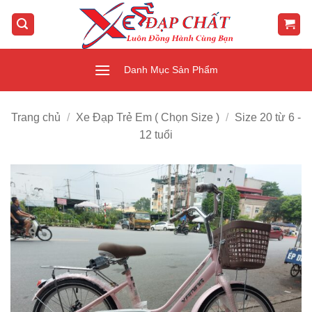
Bỏ
qua
nội
dung
Danh Mục Sản Phẩm
Trang chủ
/
Xe Đạp Trẻ Em ( Chọn Size )
/
Size 20 từ 6 -
12 tuổi