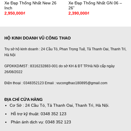
Xe Đạp Thống Nhất New 26
Xe Đạp Thống Nhất GN 06 –
Inch
26”
2,950,000
₫
2,390,000
₫
HỘ KINH DOANH VŨ CÔNG THAO
Trụ sở hộ kinh doanh : 24 Cầu Tó, Phan Trọng Tuệ, Tả Thanh Oai, Thanh Trì,
Hà Nội
GPDKKD/MST : 8316232883-001 do sở KH & ĐT TP.Hà Nội cấp ngày
26/08/2022
Điện thoại : 0348352123 Emaii : vucongthao180895@gmail.com
ĐỊA CHỈ CỬA HÀNG
Cơ Sở : 24 Cầu Tó, Tả Thanh Oai, Thanh Trì, Hà Nội.
Hỗ trợ kỹ thuật: 0348 352 123
Phản ánh dịch vụ: 0348 352 123