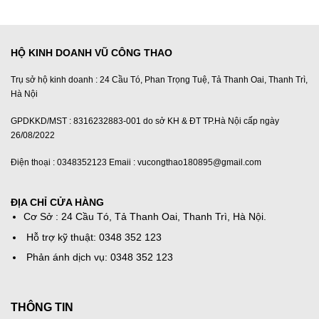
2,800,000₫.
là:
2,320,000₫.
HỘ KINH DOANH VŨ CÔNG THAO
Trụ sở hộ kinh doanh : 24 Cầu Tó, Phan Trọng Tuệ, Tả Thanh Oai, Thanh Trì,
Hà Nội
GPDKKD/MST : 8316232883-001 do sở KH & ĐT TP.Hà Nội cấp ngày
26/08/2022
Điện thoại : 0348352123 Emaii : vucongthao180895@gmail.com
ĐỊA CHỈ CỬA HÀNG
Cơ Sở : 24 Cầu Tó, Tả Thanh Oai, Thanh Trì, Hà Nội.
Hỗ trợ kỹ thuật: 0348 352 123
Phản ánh dịch vụ: 0348 352 123
THÔNG TIN