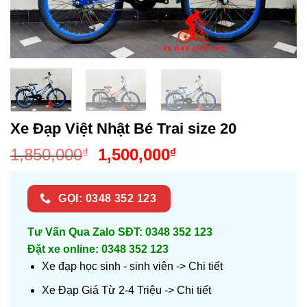
Xe Đạp Việt Nhật Bé Trai size 20
Giá
Giá
1,850,000
1,500,000
₫
₫
gốc
hiện
là:
tại
GỌI: 0348 352 123
1,850,000₫.
là:
1,500,000₫.
Tư Vấn Qua Zalo SĐT: 0348 352 123
Đặt xe online: 0348 352 123
Xe đạp học sinh - sinh viên ->
Chi tiết
Xe Đạp Giá Từ 2-4 Triệu ->
Chi tiết