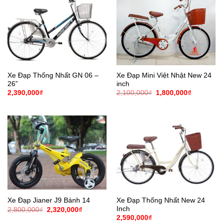
Xe Đạp Thống Nhất GN 06 –
Xe Đạp Mini Việt Nhật New 24
26”
inch
Giá
Giá
2,390,000
₫
2,100,000
₫
1,800,000
₫
gốc
hiện
là:
tại
2,100,000₫.
là:
1,800,000
Xe Đạp Thống Nhất New 24
Xe Đạp Jianer J9 Bánh 14
Inch
Giá
Giá
2,800,000
₫
2,320,000
₫
gốc
hiện
2,590,000
₫
là:
tại