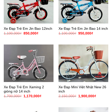
Xe Đạp Trẻ Em Jin Bao 12inch
Xe Đạp Trẻ Em Jin Bao 14 inch
Giá
Giá
Giá
Giá
1,100,000
₫
850,000
₫
1,100,000
₫
950,000
₫
gốc
hiện
gốc
hiện
là:
tại
là:
tại
1,100,000₫.
là:
1,100,000₫.
là:
850,000₫.
950,000₫.
Xe Đạp Trẻ Em Xaming 2
Xe Đạp Mini Việt Nhật New 26
gióng nữ 14 inch
inch
Giá
Giá
Giá
Giá
1,700,000
₫
1,170,000
₫
2,150,000
₫
1,900,000
₫
gốc
hiện
gốc
hiện
là:
tại
là:
tại
1,700,000₫.
là:
2,150,000₫.
là:
1,170,000₫.
1,900,000