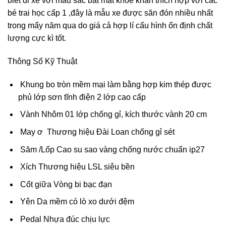
biết đi xe với màu sắc bắt mắt khỏe khắn thích hợp với các
bé trai học cấp 1 ,đây là mẫu xe được săn đón nhiều nhất
trong mấy năm qua do giá cả hợp lí cấu hình ổn định chất
lượng cực kì tốt.
Thông Số Kỹ Thuật
Khung bo tròn mềm mại làm bằng hợp kim thép được
phủ lớp sơn tĩnh điện 2 lớp cao cấp
Vành Nhôm 01 lớp chống gỉ, kích thước vành 20 cm
May ơ Thương hiệu Đài Loan chống gỉ sét
Săm /Lốp Cao su sao vàng chống nước chuẩn ip27
Xích Thương hiệu LSL siêu bền
Cốt giữa Vòng bi bạc đạn
Yên Da mềm có lò xo dưới đệm
Pedal Nhựa đúc chịu lực