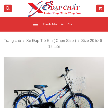
Bỏ
qua
nội
dung
Danh Mục Sản Phẩm
Trang chủ
/
Xe Đạp Trẻ Em ( Chọn Size )
/
Size 20 từ 6 -
12 tuổi