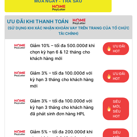
MUA NGAY - TRẢ SAU
ƯU ĐÃI KHI THANH TOÁN
(SỬ DỤNG KHI XÁC NHẬN KHOẢN VAY TRÊN TRANG CỦA TỔ CHỨC
TÀI CHÍNH)
Giảm 10% – tối đa 500.000đ khi
ƯU ĐÃI
HOT
chọn kỳ hạn 6 & 12 tháng cho
khách hàng mới
Giảm 3% – tối đa 100.000đ với
ƯU ĐÃI
HOT
kỳ hạn 3 tháng cho khách hàng
mới
Giảm 3% – tối đa 100.000đ với
SIÊU
MỚI,
kỳ hạn 3 tháng cho khách hàng
SIÊU
đã phát sinh đơn hàng HPL
HOT
Giảm 5% – tối đa 200.000đ khi
SIÊU