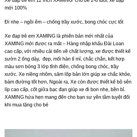
Xe đạp trẻ em 12 inch XAMING cho bé 2-6 tuổi, xe đạp
mới 100%
Đi nhẹ – ngồi êm – chống trầy xước, bong chóc cực tốt
Xe đạp trẻ em XAMING là phiên bản mới nhất của
XAMING mới được ra mắt – Hàng nhập khẩu Đài Loan
cao cấp, với nhiều cải tiến về chất lượng, xe được thiết kế
sườn 2 ống dày, đẹp, mối hàn tỉ mỉ, chắc chắn, kết hợp
màu sơn bóng 3 lớp tĩnh điện, chống bong chóc, trầy
xước. Xe niềng nhôm, săm lốp bản lớn giúp xe chắc khỏe,
bám đường tốt hơn, Ngoài ra, Xe còn được thiết kế bộ sên
líp cao cấp, cốt giữa bạc đạn giúp xe đi bon nhẹ, bền bỉ.
XAMING hứa hẹn mang đến cho bạn sự yên tâm tuyệt đối
khi mua tặng cho bé