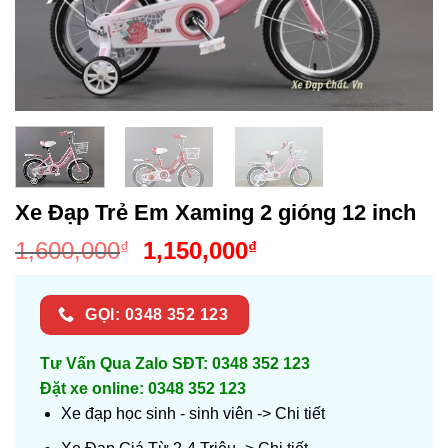
Xe Đạp Trẻ Em Xaming 2 gióng 12 inch
Giá
Giá
1,600,000
1,150,000
₫
₫
gốc
hiện
là:
tại
GỌI: 0348 352 123
1,600,000₫.
là:
1,150,000₫.
Tư Vấn Qua Zalo SĐT: 0348 352 123
Đặt xe online: 0348 352 123
Xe đạp học sinh - sinh viên ->
Chi tiết