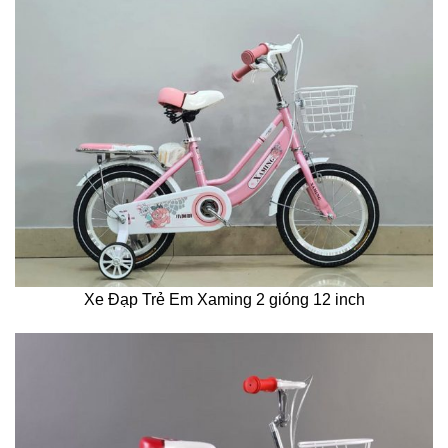
Xe Đạp Trẻ Em Xaming 2 gióng 12 inch