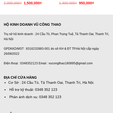
Giá
Giá
Giá
Giá
2,000,000
₫
1,500,000
₫
1,300,000
₫
950,000
₫
gốc
hiện
gốc
hiện
là:
tại
là:
tại
2,000,000₫.
là:
1,300,000₫.
là:
1,500,000₫.
950,000₫.
HỘ KINH DOANH VŨ CÔNG THAO
Trụ sở hộ kinh doanh : 24 Cầu Tó, Phan Trọng Tuệ, Tả Thanh Oai, Thanh Trì,
Hà Nội
GPDKKD/MST : 8316232883-001 do sở KH & ĐT TP.Hà Nội cấp ngày
26/08/2022
Điện thoại : 0348352123 Emaii : vucongthao180895@gmail.com
ĐỊA CHỈ CỬA HÀNG
Cơ Sở : 24 Cầu Tó, Tả Thanh Oai, Thanh Trì, Hà Nội.
Hỗ trợ kỹ thuật: 0348 352 123
Phản ánh dịch vụ: 0348 352 123