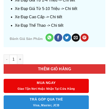
Xe Đạp Giá Từ 2-4 Triệu ->
Chi tiết
Xe Đạp Giá Từ 5-10 Triệu ->
Chi tiết
Xe Đạp Cao Cấp ->
Chi tiết
Xe Đạp Thể Thao ->
Chi tiết
Đánh Giá Sản Phẩm
Số lượng
THÊM GIỎ HÀNG
MUA NGAY
Giao Tận Nơi Hoặc Nhận Tại Cửa Hàng
TRẢ GÓP QUA THẺ
Visa, Master, JCB