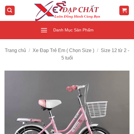
Bỏ
qua
nội
dung
Danh Mục Sản Phẩm
Trang chủ
/
Xe Đạp Trẻ Em ( Chọn Size )
/
Size 12 từ 2 -
5 tuổi