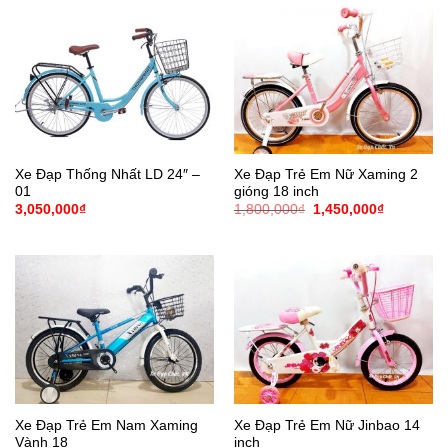
1,270,000₫.
1,300,000
Xe Đạp Thống Nhất LD 24″ –
Xe Đạp Trẻ Em Nữ Xaming 2
01
gióng 18 inch
Giá
Giá
3,050,000
₫
1,800,000
₫
1,450,000
₫
gốc
hiện
là:
tại
1,800,000₫.
là:
1,450,000
Xe Đạp Trẻ Em Nam Xaming
Xe Đạp Trẻ Em Nữ Jinbao 14
Vành 18
inch