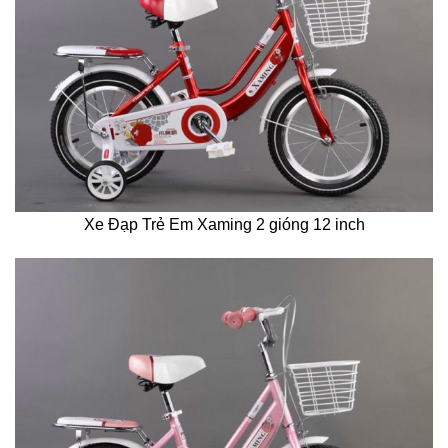
Xe Đạp Trẻ Em Xaming 2 gióng 12 inch