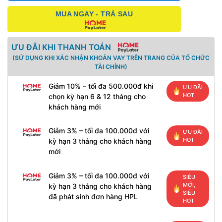
MUA NGAY - TRẢ SAU
ƯU ĐÃI KHI THANH TOÁN
(SỬ DỤNG KHI XÁC NHẬN KHOẢN VAY TRÊN TRANG CỦA TỔ CHỨC
TÀI CHÍNH)
Giảm 10% – tối đa 500.000đ khi
ƯU ĐÃI
HOT
chọn kỳ hạn 6 & 12 tháng cho
khách hàng mới
Giảm 3% – tối đa 100.000đ với
ƯU ĐÃI
HOT
kỳ hạn 3 tháng cho khách hàng
mới
Giảm 3% – tối đa 100.000đ với
SIÊU
MỚI,
kỳ hạn 3 tháng cho khách hàng
SIÊU
đã phát sinh đơn hàng HPL
HOT