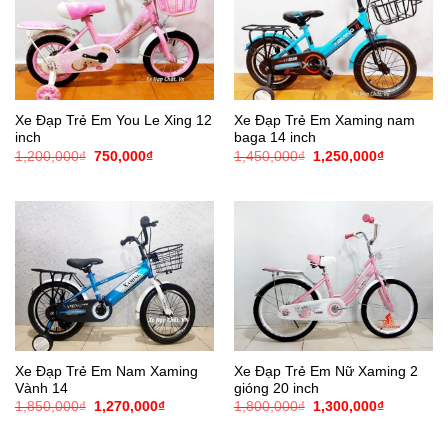
Xe Đạp Trẻ Em You Le Xing 12
Xe Đạp Trẻ Em Xaming nam
inch
baga 14 inch
Giá
Giá
Giá
Giá
1,200,000
₫
750,000
₫
1,450,000
₫
1,250,000
₫
gốc
hiện
gốc
hiện
là:
tại
là:
tại
1,200,000₫.
là:
1,450,000₫.
là:
750,000₫.
1,250,000
Xe Đạp Trẻ Em Nam Xaming
Xe Đạp Trẻ Em Nữ Xaming 2
Vành 14
gióng 20 inch
Giá
Giá
Giá
Giá
1,850,000
₫
1,270,000
₫
1,800,000
₫
1,300,000
₫
gốc
hiện
gốc
hiện
là:
tại
là:
tại
1,850,000₫.
là:
1,800,000₫.
là: