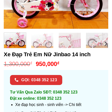
Xe Đạp Trẻ Em Nữ Jinbao 14 inch
Giá
Giá
1,300,000
950,000
₫
₫
gốc
hiện
là:
tại
GỌI: 0348 352 123
1,300,000₫.
là:
950,000₫.
Tư Vấn Qua Zalo SĐT: 0348 352 123
Đặt xe online: 0348 352 123
Xe đạp học sinh - sinh viên ->
Chi tiết