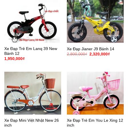
Xe Đạp Trẻ Em Lanq 39 New
Xe Đạp Jianer J9 Bánh 14
Bánh 12
Giá
Giá
2,800,000
₫
2,320,000
₫
gốc
hiện
1,950,000
₫
là:
tại
2,800,000₫.
là:
2,320,000
Xe Đạp Mini Việt Nhật New 26
Xe Đạp Trẻ Em You Le Xing 12
inch
inch