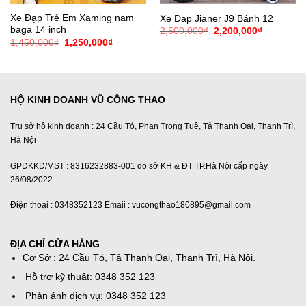
Xe Đạp Trẻ Em Xaming nam
Xe Đạp Jianer J9 Bánh 12
baga 14 inch
Giá
Giá
2,500,000
₫
2,200,000
₫
gốc
hiện
Giá
Giá
1,450,000
₫
1,250,000
₫
là:
tại
gốc
hiện
2,500,000₫.
là:
là:
tại
2,200,000
1,450,000₫.
là:
1,250,000₫.
HỘ KINH DOANH VŨ CÔNG THAO
Trụ sở hộ kinh doanh : 24 Cầu Tó, Phan Trọng Tuệ, Tả Thanh Oai, Thanh Trì,
Hà Nội
GPDKKD/MST : 8316232883-001 do sở KH & ĐT TP.Hà Nội cấp ngày
26/08/2022
Điện thoại : 0348352123 Emaii : vucongthao180895@gmail.com
ĐỊA CHỈ CỬA HÀNG
Cơ Sở : 24 Cầu Tó, Tả Thanh Oai, Thanh Trì, Hà Nội.
Hỗ trợ kỹ thuật: 0348 352 123
Phản ánh dịch vụ: 0348 352 123