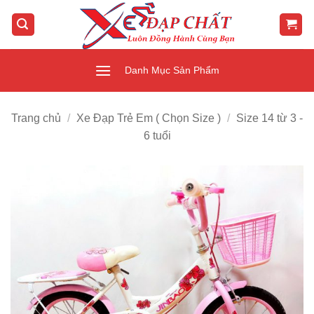
Bỏ
qua
nội
dung
Danh Mục Sản Phẩm
Trang chủ
/
Xe Đạp Trẻ Em ( Chọn Size )
/
Size 14 từ 3 -
6 tuổi