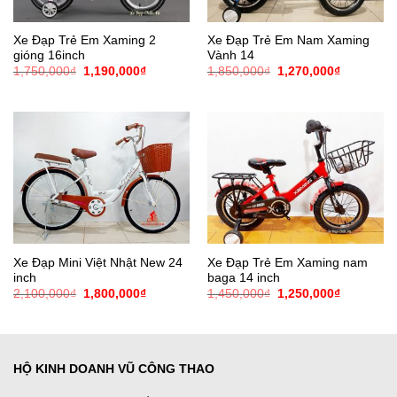
Xe Đạp Trẻ Em Xaming 2
Xe Đạp Trẻ Em Nam Xaming
gióng 16inch
Vành 14
Giá
Giá
Giá
Giá
1,750,000
₫
1,190,000
₫
1,850,000
₫
1,270,000
₫
gốc
hiện
gốc
hiện
là:
tại
là:
tại
1,750,000₫.
là:
1,850,000₫.
là:
1,190,000₫.
1,270,000
Xe Đạp Mini Việt Nhật New 24
Xe Đạp Trẻ Em Xaming nam
inch
baga 14 inch
Giá
Giá
Giá
Giá
2,100,000
₫
1,800,000
₫
1,450,000
₫
1,250,000
₫
gốc
hiện
gốc
hiện
là:
tại
là:
tại
2,100,000₫.
là:
1,450,000₫.
là:
1,800,000₫.
1,250,000
HỘ KINH DOANH VŨ CÔNG THAO