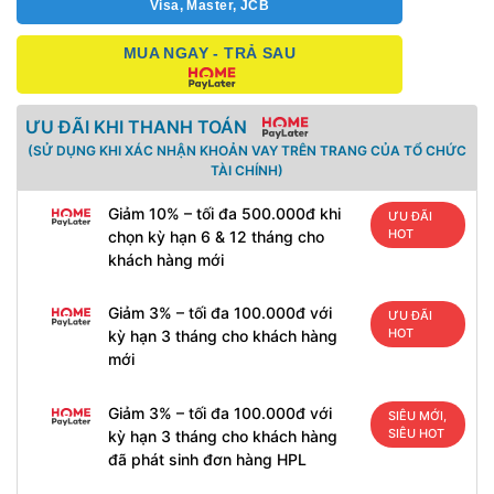
Visa, Master, JCB
MUA NGAY - TRẢ SAU
ƯU ĐÃI KHI THANH TOÁN
(SỬ DỤNG KHI XÁC NHẬN KHOẢN VAY TRÊN TRANG CỦA TỔ CHỨC
TÀI CHÍNH)
Giảm 10% – tối đa 500.000đ khi
ƯU ĐÃI
HOT
chọn kỳ hạn 6 & 12 tháng cho
khách hàng mới
Giảm 3% – tối đa 100.000đ với
ƯU ĐÃI
HOT
kỳ hạn 3 tháng cho khách hàng
mới
Giảm 3% – tối đa 100.000đ với
SIÊU
MỚI,
kỳ hạn 3 tháng cho khách hàng
SIÊU
đã phát sinh đơn hàng HPL
HOT