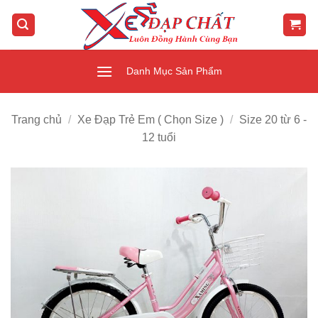
Bỏ
qua
nội
dung
Danh Mục Sản Phẩm
Trang chủ
/
Xe Đạp Trẻ Em ( Chọn Size )
/
Size 20 từ 6 -
12 tuổi