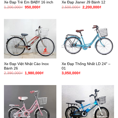
Xe Đạp Trẻ Em BABY 16 inch
Xe Đạp Jianer J9 Bánh 12
Giá
Giá
Giá
Giá
1,200,000
₫
950,000
₫
2,500,000
₫
2,200,000
₫
gốc
hiện
gốc
hiện
là:
tại
là:
tại
1,200,000₫.
là:
2,500,000₫.
là:
950,000₫.
2,200,000
Xe Đạp Việt Nhật Cào Inox
Xe Đạp Thống Nhất LD 24″ –
Bánh 26
01
Giá
Giá
2,390,000
₫
1,980,000
₫
3,050,000
₫
gốc
hiện
là:
tại
2,390,000₫.
là:
1,980,000₫.