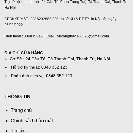
Trụ sở hộ kinh doanh : 24 Cầu Tó, Phan Trọng Tuệ, Tả Thanh Oai, Thanh Trì,
Hà Nội
GPDKKD/MST : 8316232883-001 do sở KH & ĐT TP.Hà Nội cấp ngày
26/08/2022
Điện thoại : 0348352123 Emaii : vucongthao180895@gmail.com
ĐỊA CHỈ CỬA HÀNG
Cơ Sở : 24 Cầu Tó, Tả Thanh Oai, Thanh Trì, Hà Nội.
Hỗ trợ kỹ thuật: 0348 352 123
Phản ánh dịch vụ: 0348 352 123
THÔNG TIN
Trang chủ
Chính sách bảo mật