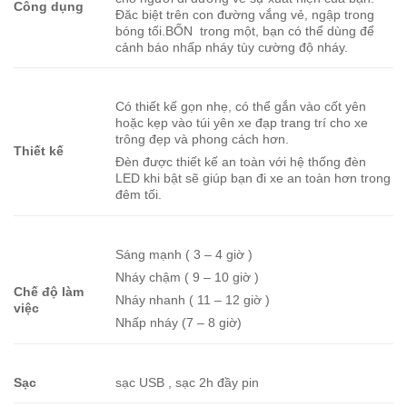
Công dụng
Đăc biệt trên con đường vắng vẻ, ngập trong
bóng tối.BỐN trong một, bạn có thể dùng để
cảnh báo nhấp nháy tùy cường độ nháy.
Có thiết kế gọn nhẹ, có thể gắn vào cốt yên
hoặc kẹp vào túi yên xe đạp trang trí cho xe
trông đẹp và phong cách hơn.
Thiết kế
Đèn được thiết kế an toàn với hệ thống đèn
LED khi bật sẽ giúp bạn đi xe an toàn hơn trong
đêm tối.
Sáng mạnh ( 3 – 4 giờ )
Nháy chậm ( 9 – 10 giờ )
Chế độ làm
Nháy nhanh ( 11 – 12 giờ )
việc
Nhấp nháy (7 – 8 giờ)
Sạc
sạc USB , sạc 2h đầy pin