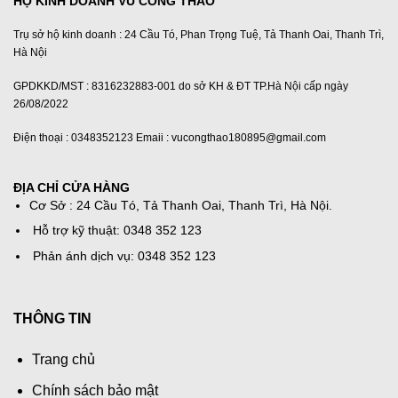
HỘ KINH DOANH VŨ CÔNG THAO
Trụ sở hộ kinh doanh : 24 Cầu Tó, Phan Trọng Tuệ, Tả Thanh Oai, Thanh Trì,
Hà Nội
GPDKKD/MST : 8316232883-001 do sở KH & ĐT TP.Hà Nội cấp ngày
26/08/2022
Điện thoại : 0348352123 Emaii : vucongthao180895@gmail.com
ĐỊA CHỈ CỬA HÀNG
Cơ Sở : 24 Cầu Tó, Tả Thanh Oai, Thanh Trì, Hà Nội.
Hỗ trợ kỹ thuật: 0348 352 123
Phản ánh dịch vụ: 0348 352 123
THÔNG TIN
Trang chủ
Chính sách bảo mật