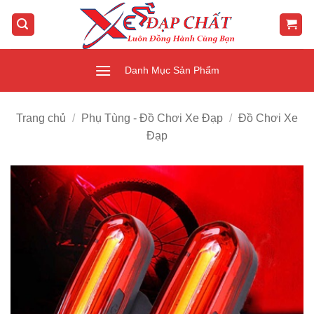
Bỏ
qua
nội
dung
Danh Mục Sản Phẩm
Trang chủ
/
Phụ Tùng - Đồ Chơi Xe Đạp
/
Đồ Chơi Xe
Đạp