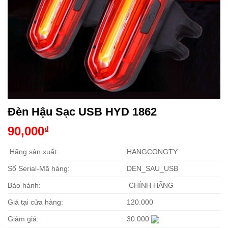
Đèn Hậu Sạc USB HYD 1862
90,000
₫
Hãng sản xuất:
HANGCONGTY
Số Serial-Mã hàng:
DEN_SAU_USB
Bảo hành:
CHÍNH HÃNG
Giá tại cửa hàng:
120.000
Giảm giá:
30.000