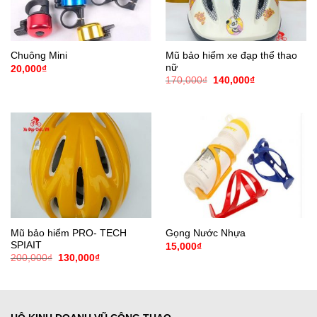
Mũ bảo hiểm xe đạp thể thao
Chuông Mini
nữ
20,000
₫
Giá
Giá
170,000
₫
140,000
₫
gốc
hiện
là:
tại
170,000₫.
là:
140,000₫.
Mũ bảo hiểm PRO- TECH
Gọng Nước Nhựa
SPIAIT
15,000
₫
Giá
Giá
200,000
₫
130,000
₫
gốc
hiện
là:
tại
200,000₫.
là:
130,000₫.