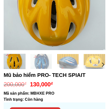
Mũ bảo hiểm PRO- TECH SPIAIT
Giá
Giá
200,000
130,000
₫
₫
gốc
hiện
Mã sản phẩm:
MBHXE PRO
là:
tại
Tình trạng:
Còn hàng
200,000₫.
là:
130,000₫.