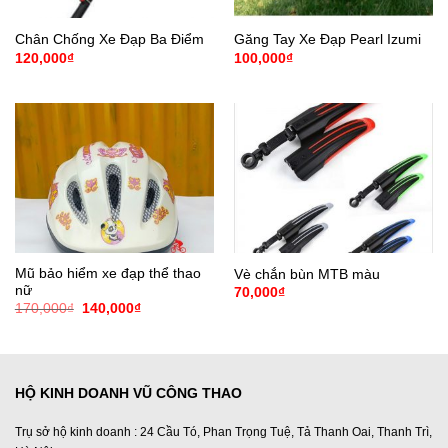
Chân Chống Xe Đạp Ba Điểm
Găng Tay Xe Đạp Pearl Izumi
120,000
₫
100,000
₫
Mũ bảo hiểm xe đạp thể thao
Vè chắn bùn MTB màu
nữ
70,000
₫
Giá
Giá
170,000
₫
140,000
₫
gốc
hiện
là:
tại
170,000₫.
là:
140,000₫.
HỘ KINH DOANH VŨ CÔNG THAO
Trụ sở hộ kinh doanh : 24 Cầu Tó, Phan Trọng Tuệ, Tả Thanh Oai, Thanh Trì,