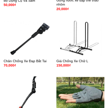
Gọng nước xe đạp thể thao
Bộ Dụng Cụ Vá Săm
nhôm
50,000
₫
20,000
₫
Chân Chống Xe Đạp Bắt Tai
Giá Chống Xe Chữ L
70,000
₫
150,000
₫