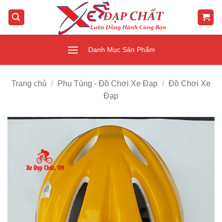
Bỏ
qua
nội
dung
Danh Mục Sản Phẩm
Trang chủ
/
Phụ Tùng - Đồ Chơi Xe Đạp
/
Đồ Chơi Xe
Đạp