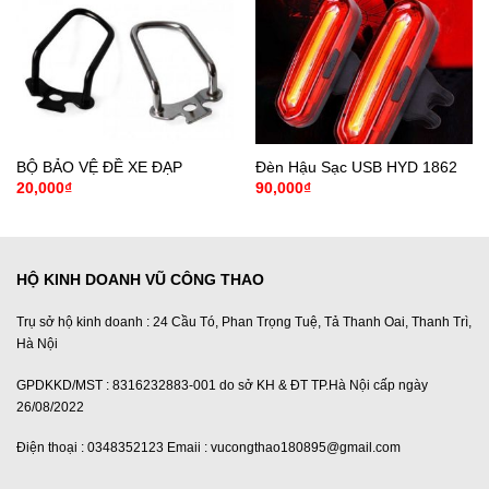
BỘ BẢO VỆ ĐỀ XE ĐẠP
Đèn Hậu Sạc USB HYD 1862
20,000
₫
90,000
₫
HỘ KINH DOANH VŨ CÔNG THAO
Trụ sở hộ kinh doanh : 24 Cầu Tó, Phan Trọng Tuệ, Tả Thanh Oai, Thanh Trì,
Hà Nội
GPDKKD/MST : 8316232883-001 do sở KH & ĐT TP.Hà Nội cấp ngày
26/08/2022
Điện thoại : 0348352123 Emaii : vucongthao180895@gmail.com