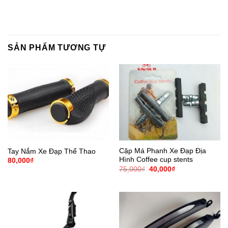
SẢN PHẨM TƯƠNG TỰ
Cặp Má Phanh Xe Đạp Địa
Tay Nắm Xe Đạp Thể Thao
Hình Coffee cup stents
80,000
₫
Giá
Giá
75,000
₫
40,000
₫
gốc
hiện
là:
tại
75,000₫.
là:
40,000₫.