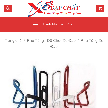
Bỏ
qua
nội
dung
Danh Mục Sản Phẩm
Trang chủ
/
Phụ Tùng - Đồ Chơi Xe Đạp
/
Phụ Tùng Xe
Đạp