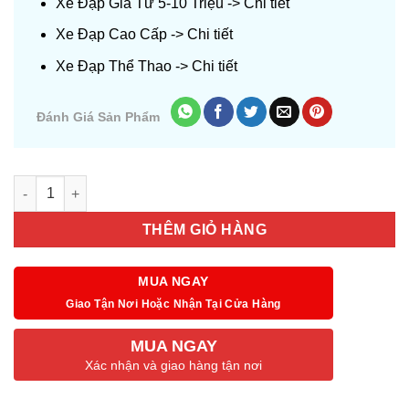
Xe Đạp Giá Từ 5-10 Triệu ->
Chi tiết
Xe Đạp Cao Cấp ->
Chi tiết
Xe Đạp Thể Thao ->
Chi tiết
Đánh Giá Sản Phẩm
Số lượng
THÊM GIỎ HÀNG
MUA NGAY
Giao Tận Nơi Hoặc Nhận Tại Cửa Hàng
MUA NGAY
Xác nhận và giao hàng tận nơi