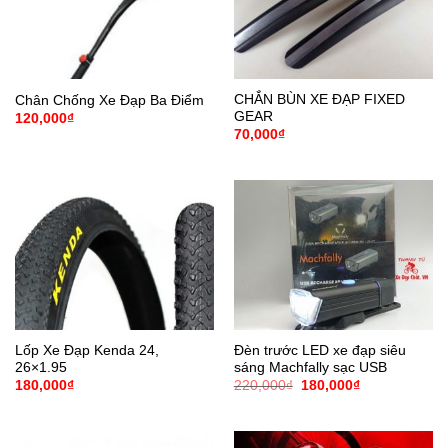
CHẮN BÙN XE ĐẠP FIXED
Chân Chống Xe Đạp Ba Điểm
GEAR
120,000
₫
70,000
₫
Lốp Xe Đạp Kenda 24,
Đèn trước LED xe đạp siêu
26×1.95
sáng Machfally sạc USB
Giá
Giá
180,000
₫
220,000
₫
180,000
₫
gốc
hiện
là:
tại
220,000₫.
là:
180,000₫.