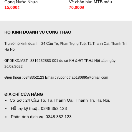
Gọng Nước Nhựa
Vè chắn bùn MTB màu
15,000
₫
70,000
₫
HỘ KINH DOANH VŨ CÔNG THAO
Trụ sở hộ kinh doanh : 24 Cầu Tó, Phan Trọng Tuệ, Tả Thanh Oai, Thanh Trì,
Hà Nội
GPDKKD/MST : 8316232883-001 do sở KH & ĐT TP.Hà Nội cấp ngày
26/08/2022
Điện thoại : 0348352123 Emaii : vucongthao180895@gmail.com
ĐỊA CHỈ CỬA HÀNG
Cơ Sở : 24 Cầu Tó, Tả Thanh Oai, Thanh Trì, Hà Nội.
Hỗ trợ kỹ thuật: 0348 352 123
Phản ánh dịch vụ: 0348 352 123