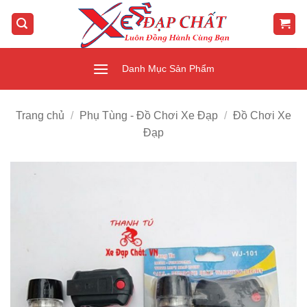
Bỏ
qua
nội
dung
Danh Mục Sản Phẩm
Trang chủ
/
Phụ Tùng - Đồ Chơi Xe Đạp
/
Đồ Chơi Xe
Đạp