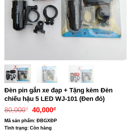
Đèn pin gắn xe đạp + Tặng kèm Đèn
chiếu hậu 5 LED WJ-101 (Đen đỏ)
Giá
Giá
80,000
40,000
₫
₫
gốc
hiện
Mã sản phẩm:
ĐBGXĐP
là:
tại
Tình trạng:
Còn hàng
80,000₫.
là: