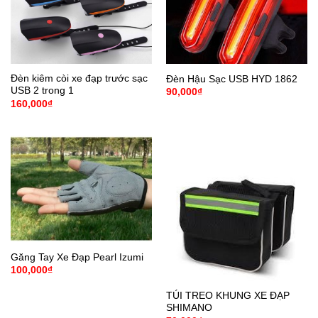
Đèn kiêm còi xe đạp trước sạc
Đèn Hậu Sạc USB HYD 1862
USB 2 trong 1
90,000
₫
160,000
₫
Găng Tay Xe Đạp Pearl Izumi
100,000
₫
TÚI TREO KHUNG XE ĐẠP
SHIMANO