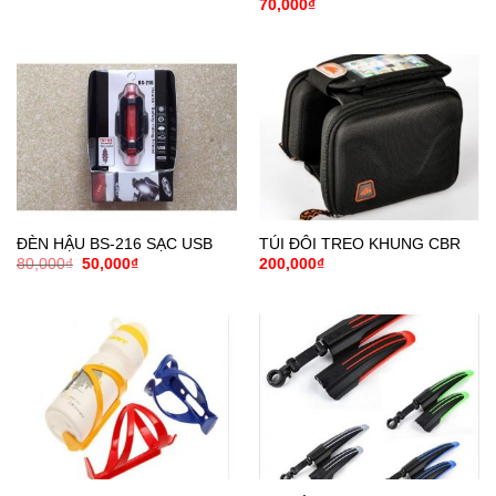
70,000
₫
ĐÈN HẬU BS-216 SẠC USB
TÚI ĐÔI TREO KHUNG CBR
Giá
Giá
80,000
₫
50,000
₫
200,000
₫
gốc
hiện
là:
tại
80,000₫.
là:
50,000₫.