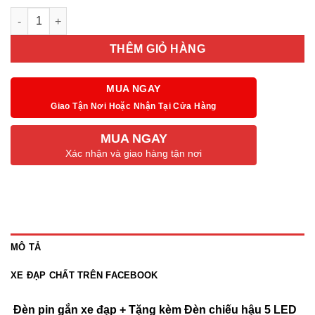
Số lượng
THÊM GIỎ HÀNG
MUA NGAY
Giao Tận Nơi Hoặc Nhận Tại Cửa Hàng
MUA NGAY
Xác nhận và giao hàng tận nơi
MÔ TẢ
XE ĐẠP CHẤT TRÊN FACEBOOK
Đèn pin gắn xe đạp + Tặng kèm Đèn chiếu hậu 5 LED