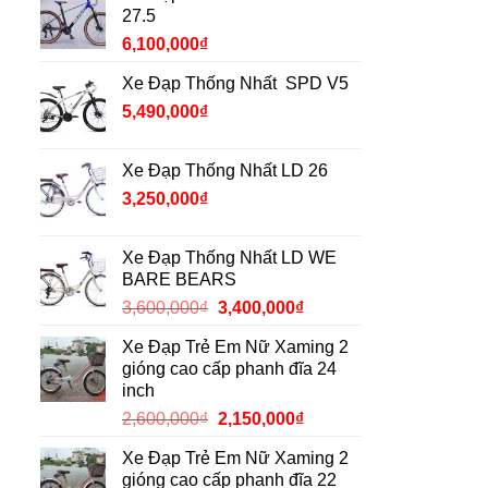
27.5
6,100,000
₫
Xe Đạp Thống Nhất SPD V5
5,490,000
₫
Xe Đạp Thống Nhất LD 26
3,250,000
₫
Xe Đạp Thống Nhất LD WE
BARE BEARS
Giá
Giá
3,600,000
₫
3,400,000
₫
gốc
hiện
Xe Đạp Trẻ Em Nữ Xaming 2
là:
tại
gióng cao cấp phanh đĩa 24
3,600,000₫.
là:
inch
3,400,000₫.
Giá
Giá
2,600,000
₫
2,150,000
₫
gốc
hiện
Xe Đạp Trẻ Em Nữ Xaming 2
là:
tại
gióng cao cấp phanh đĩa 22
2,600,000₫.
là: