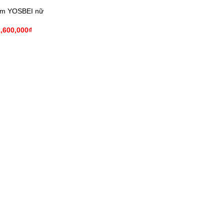
Em YOSBEI nữ
iá
Giá
1,600,000
₫
ốc
hiện
à:
tại
,000,000₫.
là:
1,600,000₫.