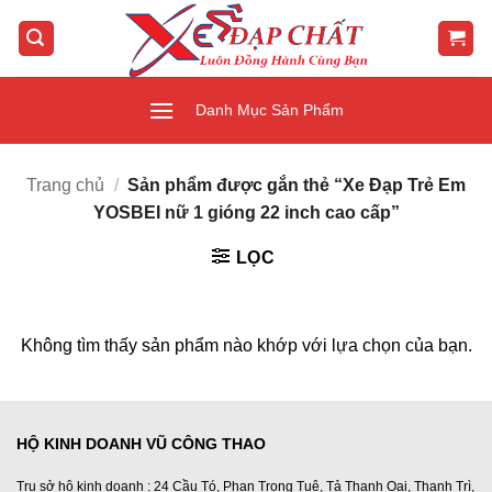
Bỏ
qua
nội
dung
Danh Mục Sản Phẩm
Trang chủ
/
Sản phẩm được gắn thẻ “Xe Đạp Trẻ Em
YOSBEI nữ 1 gióng 22 inch cao cấp”
LỌC
Không tìm thấy sản phẩm nào khớp với lựa chọn của bạn.
HỘ KINH DOANH VŨ CÔNG THAO
Trụ sở hộ kinh doanh : 24 Cầu Tó, Phan Trọng Tuệ, Tả Thanh Oai, Thanh Trì,