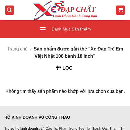
Bỏ
qua
nội
dung
Danh Mục Sản Phẩm
Trang chủ
/
Sản phẩm được gắn thẻ “Xe Đạp Trẻ Em
Việt Nhật 108 bánh 18 inch”
LỌC
Không tìm thấy sản phẩm nào khớp với lựa chọn của bạn.
HỘ KINH DOANH VŨ CÔNG THAO
Trụ sở hộ kinh doanh : 24 Cầu Tó, Phan Trọng Tuệ, Tả Thanh Oai, Thanh Trì,