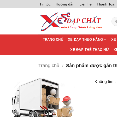
Bỏ
Tin tức
Hướng dẫn
Liên hệ
Thanh Toán
qua
nội
Tìm
dung
kiế
TRANG CHỦ
XE ĐẠP THEO HÃNG
XE
XE ĐẠP THỂ THAO NỮ
X
Trang chủ
/
Sản phẩm được gắn thẻ
Không tìm t