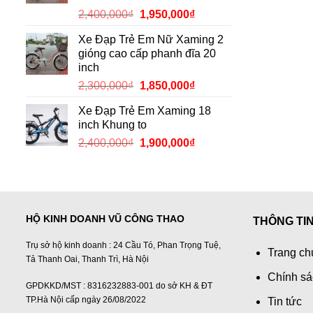
2,150,000₫.
Giá
Giá
2,400,000
₫
1,950,000
₫
gốc
hiện
Xe Đạp Trẻ Em Nữ Xaming 2
là:
tại
gióng cao cấp phanh đĩa 20
2,400,000₫.
là:
inch
1,950,000₫.
Giá
Giá
2,300,000
₫
1,850,000
₫
gốc
hiện
Xe Đạp Trẻ Em Xaming 18
là:
tại
inch Khung to
2,300,000₫.
là:
Giá
Giá
2,400,000
₫
1,900,000
₫
1,850,000₫.
gốc
hiện
là:
tại
2,400,000₫.
là:
1,900,000₫.
HỘ KINH DOANH VŨ CÔNG THAO
THÔNG TI
Trụ sở hộ kinh doanh : 24 Cầu Tó, Phan Trọng Tuệ,
Trang ch
Tả Thanh Oai, Thanh Trì, Hà Nội
Chính sá
GPDKKD/MST : 8316232883-001 do sở KH & ĐT
TP.Hà Nội cấp ngày 26/08/2022
Tin tức