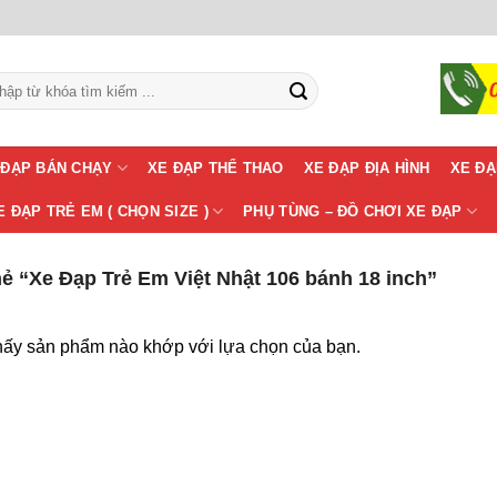
m:
 ĐẠP BÁN CHẠY
XE ĐẠP THỂ THAO
XE ĐẠP ĐỊA HÌNH
XE ĐẠ
E ĐẠP TRẺ EM ( CHỌN SIZE )
PHỤ TÙNG – ĐỒ CHƠI XE ĐẠP
 “Xe Đạp Trẻ Em Việt Nhật 106 bánh 18 inch”
hấy sản phẩm nào khớp với lựa chọn của bạn.