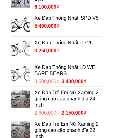
6,100,000
₫
Xe Đạp Thống Nhất SPD V5
5,490,000
₫
Xe Đạp Thống Nhất LD 26
3,250,000
₫
Xe Đạp Thống Nhất LD WE
BARE BEARS
Giá
Giá
3,600,000
₫
3,400,000
₫
gốc
hiện
Xe Đạp Trẻ Em Nữ Xaming 2
là:
tại
gióng cao cấp phanh đĩa 24
3,600,000₫.
là:
inch
3,400,000₫.
Giá
Giá
2,600,000
₫
2,150,000
₫
gốc
hiện
Xe Đạp Trẻ Em Nữ Xaming 2
là:
tại
gióng cao cấp phanh đĩa 22
2,600,000₫.
là:
inch