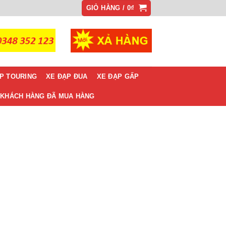
GIỎ HÀNG /
0
₫
P TOURING
XE ĐẠP ĐUA
XE ĐẠP GẤP
KHÁCH HÀNG ĐÃ MUA HÀNG