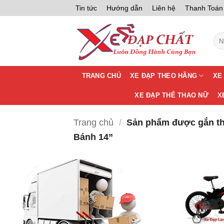
Bỏ
Tin tức
Hướng dẫn
Liên hệ
Thanh Toán
qua
nội
Tìm
dung
kiế
TRANG CHỦ
XE ĐẠP THEO HÃNG
XE
XE ĐẠP THỂ THAO NỮ
X
Trang chủ
/
Sản phẩm được gắn th
Bánh 14”