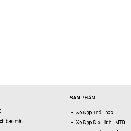
N
SẢN PHẨM
ủ
Xe Đạp Thể Thao
ch bảo mật
Xe Đạp Địa Hình - MTB