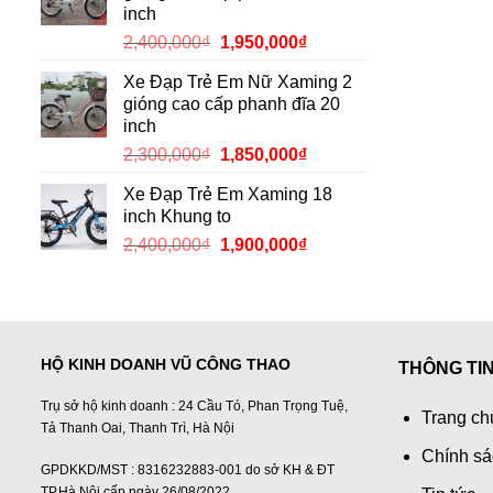
inch
2,150,000₫.
Giá
Giá
2,400,000
₫
1,950,000
₫
gốc
hiện
Xe Đạp Trẻ Em Nữ Xaming 2
là:
tại
gióng cao cấp phanh đĩa 20
2,400,000₫.
là:
inch
1,950,000₫.
Giá
Giá
2,300,000
₫
1,850,000
₫
gốc
hiện
Xe Đạp Trẻ Em Xaming 18
là:
tại
inch Khung to
2,300,000₫.
là:
Giá
Giá
2,400,000
₫
1,900,000
₫
1,850,000₫.
gốc
hiện
là:
tại
2,400,000₫.
là:
1,900,000₫.
HỘ KINH DOANH VŨ CÔNG THAO
THÔNG TI
Trụ sở hộ kinh doanh : 24 Cầu Tó, Phan Trọng Tuệ,
Trang ch
Tả Thanh Oai, Thanh Trì, Hà Nội
Chính sá
GPDKKD/MST : 8316232883-001 do sở KH & ĐT
TP.Hà Nội cấp ngày 26/08/2022