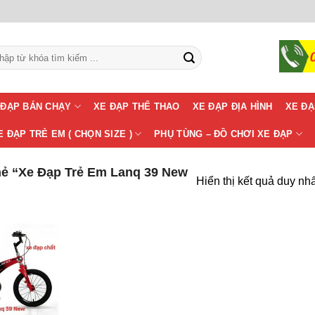
m:
 ĐẠP BÁN CHẠY
XE ĐẠP THỂ THAO
XE ĐẠP ĐỊA HÌNH
XE ĐẠ
E ĐẠP TRẺ EM ( CHỌN SIZE )
PHỤ TÙNG – ĐỒ CHƠI XE ĐẠP
ẻ “Xe Đạp Trẻ Em Lanq 39 New
Hiển thị kết quả duy nhấ