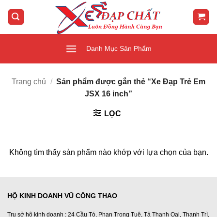
Bỏ
qua
nội
dung
Danh Mục Sản Phẩm
Trang chủ
/
Sản phẩm được gắn thẻ “Xe Đạp Trẻ Em
JSX 16 inch”
LỌC
Không tìm thấy sản phẩm nào khớp với lựa chọn của bạn.
HỘ KINH DOANH VŨ CÔNG THAO
Trụ sở hộ kinh doanh : 24 Cầu Tó, Phan Trọng Tuệ, Tả Thanh Oai, Thanh Trì,