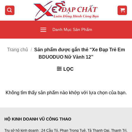
Bỏ
qua
nội
dung
Danh Mục Sản Phẩm
Trang chủ
/
Sản phẩm được gắn thẻ “Xe Đạp Trẻ Em
BDUODUO Nữ Vành 12”
LỌC
Không tìm thấy sản phẩm nào khớp với lựa chọn của bạn.
HỘ KINH DOANH VŨ CÔNG THAO
Trụ sở hộ kinh doanh : 24 Cầu Tó, Phan Trọng Tuệ, Tả Thanh Oai, Thanh Trì,