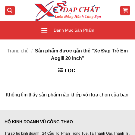
Bỏ
qua
nội
dung
Danh Mục Sản Phẩm
Trang chủ
/
Sản phẩm được gắn thẻ “Xe Đạp Trẻ Em
Aoglli 20 inch”
LỌC
Không tìm thấy sản phẩm nào khớp với lựa chọn của bạn.
HỘ KINH DOANH VŨ CÔNG THAO
Trụ sở hộ kinh doanh : 24 Cầu Tó, Phan Trọng Tuệ, Tả Thanh Oai, Thanh Trì,