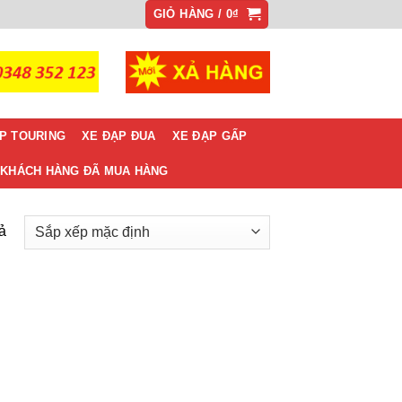
GIỎ HÀNG /
0
₫
P TOURING
XE ĐẠP ĐUA
XE ĐẠP GẤP
KHÁCH HÀNG ĐÃ MUA HÀNG
uả