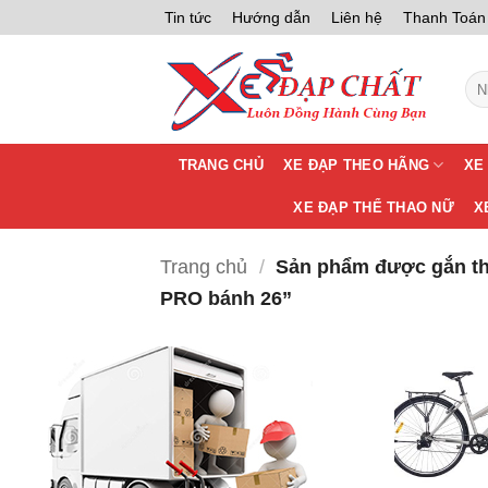
Bỏ
Tin tức
Hướng dẫn
Liên hệ
Thanh Toán
qua
nội
Tìm
dung
kiế
TRANG CHỦ
XE ĐẠP THEO HÃNG
XE
XE ĐẠP THỂ THAO NỮ
X
Trang chủ
/
Sản phẩm được gắn th
PRO bánh 26”