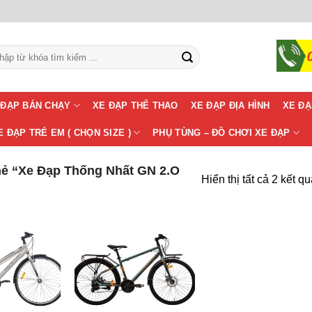
m:
 ĐẠP BÁN CHẠY
XE ĐẠP THỂ THAO
XE ĐẠP ĐỊA HÌNH
XE ĐẠ
E ĐẠP TRẺ EM ( CHỌN SIZE )
PHỤ TÙNG – ĐỒ CHƠI XE ĐẠP
ẻ “Xe Đạp Thống Nhất GN 2.O
Hiển thị tất cả 2 kết q