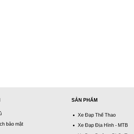
N
SẢN PHẨM
ủ
Xe Đạp Thể Thao
ch bảo mật
Xe Đạp Địa Hình - MTB