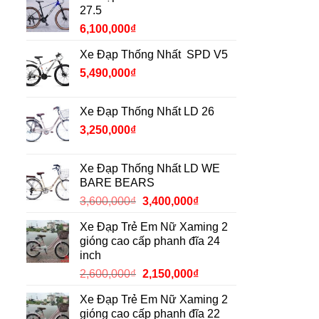
27.5
6,100,000
₫
Xe Đạp Thống Nhất SPD V5
5,490,000
₫
Xe Đạp Thống Nhất LD 26
3,250,000
₫
Xe Đạp Thống Nhất LD WE
BARE BEARS
Giá
Giá
3,600,000
₫
3,400,000
₫
gốc
hiện
Xe Đạp Trẻ Em Nữ Xaming 2
là:
tại
gióng cao cấp phanh đĩa 24
3,600,000₫.
là:
inch
3,400,000₫.
Giá
Giá
2,600,000
₫
2,150,000
₫
gốc
hiện
Xe Đạp Trẻ Em Nữ Xaming 2
là:
tại
gióng cao cấp phanh đĩa 22
2,600,000₫.
là: