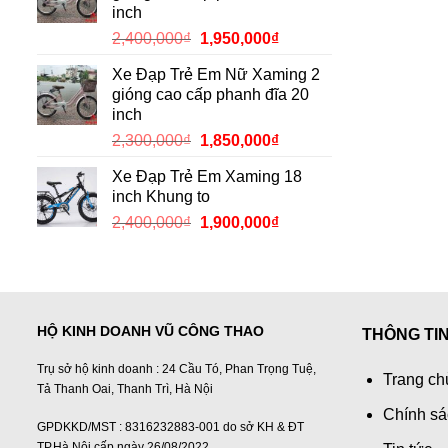
inch
2,150,000₫.
Giá
Giá
2,400,000
₫
1,950,000
₫
gốc
hiện
Xe Đạp Trẻ Em Nữ Xaming 2
là:
tại
gióng cao cấp phanh đĩa 20
2,400,000₫.
là:
inch
1,950,000₫.
Giá
Giá
2,300,000
₫
1,850,000
₫
gốc
hiện
Xe Đạp Trẻ Em Xaming 18
là:
tại
inch Khung to
2,300,000₫.
là:
Giá
Giá
2,400,000
₫
1,900,000
₫
1,850,000₫.
gốc
hiện
là:
tại
2,400,000₫.
là:
1,900,000₫.
HỘ KINH DOANH VŨ CÔNG THAO
THÔNG TI
Trụ sở hộ kinh doanh : 24 Cầu Tó, Phan Trọng Tuệ,
Trang ch
Tả Thanh Oai, Thanh Trì, Hà Nội
Chính sá
GPDKKD/MST : 8316232883-001 do sở KH & ĐT
TP.Hà Nội cấp ngày 26/08/2022