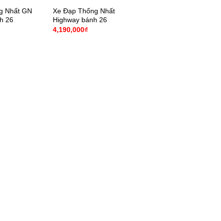
g Nhất GN
Xe Đạp Thống Nhất
h 26
Highway bánh 26
4,190,000
₫