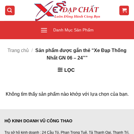
Bỏ
qua
nội
dung
Danh Mục Sản Phẩm
Trang chủ
/
Sản phẩm được gắn thẻ “Xe Đạp Thống
Nhất GN 06 – 24””
LỌC
Không tìm thấy sản phẩm nào khớp với lựa chọn của bạn.
HỘ KINH DOANH VŨ CÔNG THAO
Trụ sở hộ kinh doanh : 24 Cầu Tó, Phan Trọng Tuệ, Tả Thanh Oai, Thanh Trì,