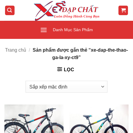
Bỏ
qua
nội
dung
Danh Mục Sản Phẩm
Trang chủ
/
Sản phẩm được gắn thẻ “xe-dap-the-thao-
ga-la-xy-ct9”
LỌC