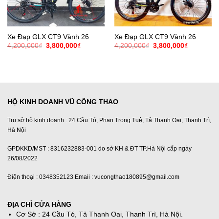
Xe Đạp GLX CT9 Vành 26
Xe Đạp GLX CT9 Vành 26
Giá
Giá
Giá
Giá
4,200,000
₫
3,800,000
₫
4,200,000
₫
3,800,000
₫
gốc
hiện
gốc
hiện
là:
tại
là:
tại
4,200,000₫.
là:
4,200,000₫.
là:
3,800,000₫.
3,800,000
HỘ KINH DOANH VŨ CÔNG THAO
Trụ sở hộ kinh doanh : 24 Cầu Tó, Phan Trọng Tuệ, Tả Thanh Oai, Thanh Trì,
Hà Nội
GPDKKD/MST : 8316232883-001 do sở KH & ĐT TP.Hà Nội cấp ngày
26/08/2022
Điện thoại : 0348352123 Emaii : vucongthao180895@gmail.com
ĐỊA CHỈ CỬA HÀNG
Cơ Sở : 24 Cầu Tó, Tả Thanh Oai, Thanh Trì, Hà Nội.