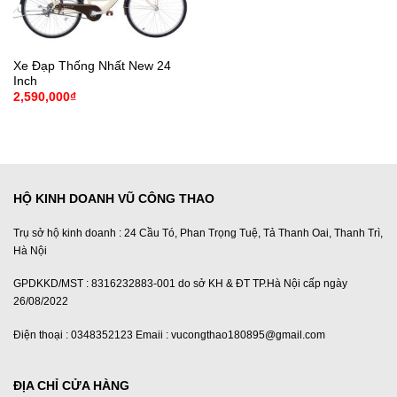
Xe Đạp Thống Nhất New 24
Inch
2,590,000
₫
HỘ KINH DOANH VŨ CÔNG THAO
Trụ sở hộ kinh doanh : 24 Cầu Tó, Phan Trọng Tuệ, Tả Thanh Oai, Thanh Trì,
Hà Nội
GPDKKD/MST : 8316232883-001 do sở KH & ĐT TP.Hà Nội cấp ngày
26/08/2022
Điện thoại : 0348352123 Emaii : vucongthao180895@gmail.com
ĐỊA CHỈ CỬA HÀNG