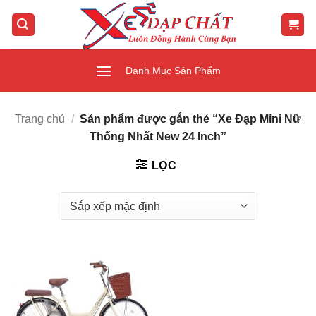
Bỏ
qua
nội
dung
Danh Mục Sản Phẩm
Trang chủ
/
Sản phẩm được gắn thẻ “Xe Đạp Mini Nữ
Thống Nhất New 24 Inch”
LỌC