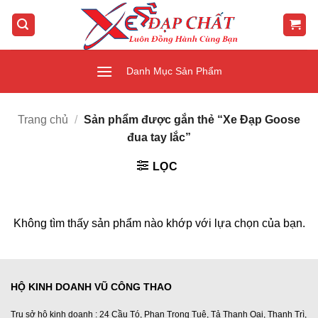
Bỏ
qua
nội
dung
Danh Mục Sản Phẩm
Trang chủ
/
Sản phẩm được gắn thẻ “Xe Đạp Goose
đua tay lắc”
LỌC
Không tìm thấy sản phẩm nào khớp với lựa chọn của bạn.
HỘ KINH DOANH VŨ CÔNG THAO
Trụ sở hộ kinh doanh : 24 Cầu Tó, Phan Trọng Tuệ, Tả Thanh Oai, Thanh Trì,