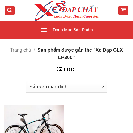
Bỏ
qua
nội
dung
Danh Mục Sản Phẩm
Trang chủ
/
Sản phẩm được gắn thẻ “Xe Đạp GLX
LP300”
LỌC