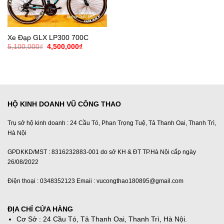
Xe Đạp GLX LP300 700C
Giá
Giá
5,100,000
₫
4,500,000
₫
gốc
hiện
là:
tại
5,100,000₫.
là:
4,500,000₫.
HỘ KINH DOANH VŨ CÔNG THAO
Trụ sở hộ kinh doanh : 24 Cầu Tó, Phan Trọng Tuệ, Tả Thanh Oai, Thanh Trì,
Hà Nội
GPDKKD/MST : 8316232883-001 do sở KH & ĐT TP.Hà Nội cấp ngày
26/08/2022
Điện thoại : 0348352123 Emaii : vucongthao180895@gmail.com
ĐỊA CHỈ CỬA HÀNG
Cơ Sở : 24 Cầu Tó, Tả Thanh Oai, Thanh Trì, Hà Nội.