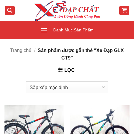
Bỏ
qua
nội
dung
Danh Mục Sản Phẩm
Trang chủ
/
Sản phẩm được gắn thẻ “Xe Đạp GLX
CT9”
LỌC