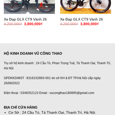
Xe Đạp GLX CT9 Vành 26
Xe Đạp GLX CT9 Vành 26
Giá
Giá
Giá
Giá
4,200,000
₫
3,800,000
₫
4,200,000
₫
3,800,000
₫
gốc
hiện
gốc
hiện
là:
tại
là:
tại
4,200,000₫.
là:
4,200,000₫.
là:
3,800,000₫.
3,800,000
HỘ KINH DOANH VŨ CÔNG THAO
Trụ sở hộ kinh doanh : 24 Cầu Tó, Phan Trọng Tuệ, Tả Thanh Oai, Thanh Trì,
Hà Nội
GPDKKD/MST : 8316232883-001 do sở KH & ĐT TP.Hà Nội cấp ngày
26/08/2022
Điện thoại : 0348352123 Emaii : vucongthao180895@gmail.com
ĐỊA CHỈ CỬA HÀNG
Cơ Sở : 24 Cầu Tó, Tả Thanh Oai, Thanh Trì, Hà Nội.