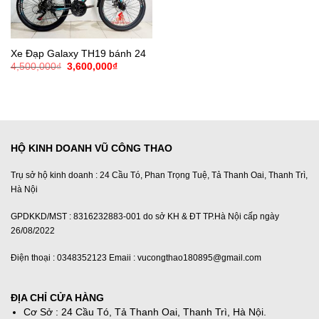
Xe Đạp Galaxy TH19 bánh 24
Giá
Giá
4,500,000
₫
3,600,000
₫
gốc
hiện
là:
tại
4,500,000₫.
là:
3,600,000₫.
HỘ KINH DOANH VŨ CÔNG THAO
Trụ sở hộ kinh doanh : 24 Cầu Tó, Phan Trọng Tuệ, Tả Thanh Oai, Thanh Trì,
Hà Nội
GPDKKD/MST : 8316232883-001 do sở KH & ĐT TP.Hà Nội cấp ngày
26/08/2022
Điện thoại : 0348352123 Emaii : vucongthao180895@gmail.com
ĐỊA CHỈ CỬA HÀNG
Cơ Sở : 24 Cầu Tó, Tả Thanh Oai, Thanh Trì, Hà Nội.