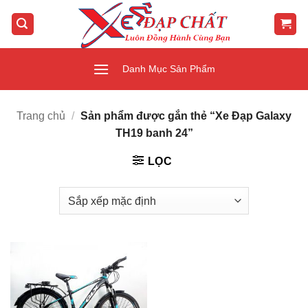
Bỏ
qua
nội
dung
Danh Mục Sản Phẩm
Trang chủ
/
Sản phẩm được gắn thẻ “Xe Đạp Galaxy
TH19 banh 24”
LỌC