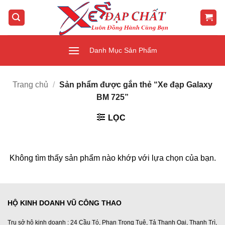
Bỏ
qua
nội
dung
Danh Mục Sản Phẩm
Trang chủ
/
Sản phẩm được gắn thẻ “Xe đạp Galaxy
BM 725”
LỌC
Không tìm thấy sản phẩm nào khớp với lựa chọn của bạn.
HỘ KINH DOANH VŨ CÔNG THAO
Trụ sở hộ kinh doanh : 24 Cầu Tó, Phan Trọng Tuệ, Tả Thanh Oai, Thanh Trì,