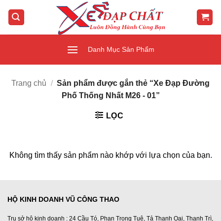
Bỏ
qua
nội
dung
Danh Mục Sản Phẩm
Trang chủ
/
Sản phẩm được gắn thẻ “Xe Đạp Đường
Phố Thống Nhất M26 - 01”
LỌC
Không tìm thấy sản phẩm nào khớp với lựa chọn của bạn.
HỘ KINH DOANH VŨ CÔNG THAO
Trụ sở hộ kinh doanh : 24 Cầu Tó, Phan Trọng Tuệ, Tả Thanh Oai, Thanh Trì,