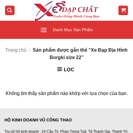
Bỏ
qua
nội
dung
Danh Mục Sản Phẩm
Trang chủ
/
Sản phẩm được gắn thẻ “Xe Đạp Địa Hình
Borgki size 22”
LỌC
Không tìm thấy sản phẩm nào khớp với lựa chọn của bạn.
HỘ KINH DOANH VŨ CÔNG THAO
Trụ sở hộ kinh doanh : 24 Cầu Tó, Phan Trọng Tuệ, Tả Thanh Oai, Thanh Trì,