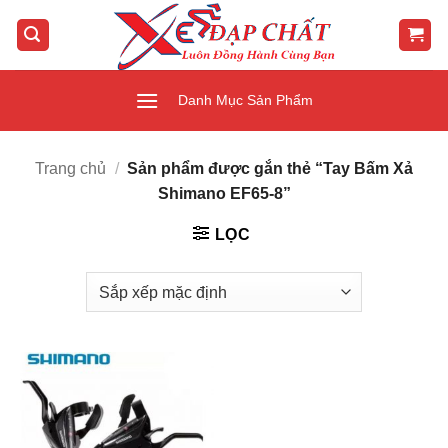
Bỏ
qua
nội
dung
Danh Mục Sản Phẩm
Trang chủ
/
Sản phẩm được gắn thẻ “Tay Bấm Xả
Shimano EF65-8”
LỌC