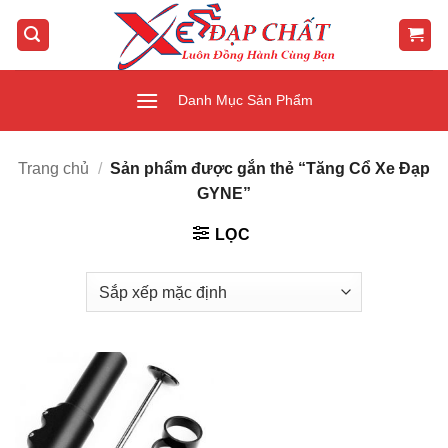
Bỏ
qua
nội
dung
Danh Mục Sản Phẩm
Trang chủ
/
Sản phẩm được gắn thẻ “Tăng Cổ Xe Đạp
GYNE”
LỌC