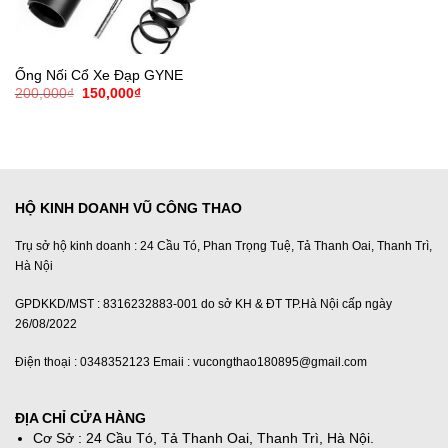
Ống Nối Cổ Xe Đạp GYNE
Giá
Giá
200,000
₫
150,000
₫
gốc
hiện
là:
tại
200,000₫.
là:
150,000₫.
HỘ KINH DOANH VŨ CÔNG THAO
Trụ sở hộ kinh doanh : 24 Cầu Tó, Phan Trọng Tuệ, Tả Thanh Oai, Thanh Trì,
Hà Nội
GPDKKD/MST : 8316232883-001 do sở KH & ĐT TP.Hà Nội cấp ngày
26/08/2022
Điện thoại : 0348352123 Emaii : vucongthao180895@gmail.com
ĐỊA CHỈ CỬA HÀNG
Cơ Sở : 24 Cầu Tó, Tả Thanh Oai, Thanh Trì, Hà Nội.