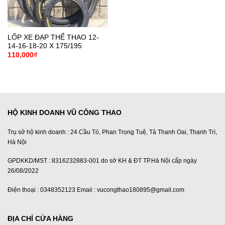
LỐP XE ĐẠP THỂ THAO 12-
14-16-18-20 X 175/195
110,000
₫
HỘ KINH DOANH VŨ CÔNG THAO
Trụ sở hộ kinh doanh : 24 Cầu Tó, Phan Trọng Tuệ, Tả Thanh Oai, Thanh Trì,
Hà Nội
GPDKKD/MST : 8316232883-001 do sở KH & ĐT TP.Hà Nội cấp ngày
26/08/2022
Điện thoại : 0348352123 Emaii : vucongthao180895@gmail.com
ĐỊA CHỈ CỬA HÀNG