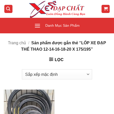
Bỏ
qua
nội
dung
Danh Mục Sản Phẩm
Trang chủ
/
Sản phẩm được gắn thẻ “LỐP XE ĐẠP
THỂ THAO 12-14-16-18-20 X 175/195”
LỌC