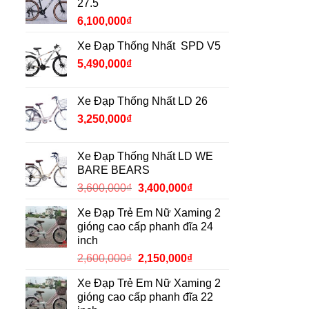
27.5
6,100,000
₫
Xe Đạp Thống Nhất SPD V5
5,490,000
₫
Xe Đạp Thống Nhất LD 26
3,250,000
₫
Xe Đạp Thống Nhất LD WE
BARE BEARS
Giá
Giá
3,600,000
₫
3,400,000
₫
gốc
hiện
Xe Đạp Trẻ Em Nữ Xaming 2
là:
tại
gióng cao cấp phanh đĩa 24
3,600,000₫.
là:
inch
3,400,000₫.
Giá
Giá
2,600,000
₫
2,150,000
₫
gốc
hiện
Xe Đạp Trẻ Em Nữ Xaming 2
là:
tại
gióng cao cấp phanh đĩa 22
2,600,000₫.
là: