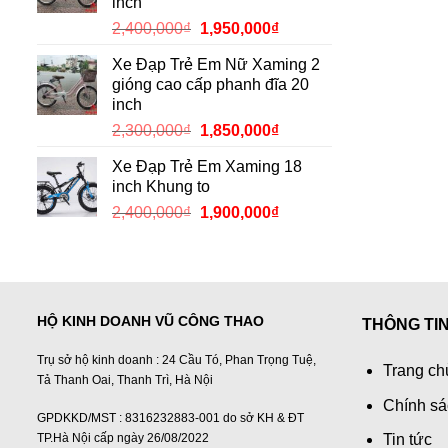
inch
2,150,000₫.
Giá
Giá
2,400,000
₫
1,950,000
₫
gốc
hiện
Xe Đạp Trẻ Em Nữ Xaming 2
là:
tại
gióng cao cấp phanh đĩa 20
2,400,000₫.
là:
inch
1,950,000₫.
Giá
Giá
2,300,000
₫
1,850,000
₫
gốc
hiện
Xe Đạp Trẻ Em Xaming 18
là:
tại
inch Khung to
2,300,000₫.
là:
Giá
Giá
2,400,000
₫
1,900,000
₫
1,850,000₫.
gốc
hiện
là:
tại
2,400,000₫.
là:
1,900,000₫.
HỘ KINH DOANH VŨ CÔNG THAO
THÔNG TI
Trụ sở hộ kinh doanh : 24 Cầu Tó, Phan Trọng Tuệ,
Trang ch
Tả Thanh Oai, Thanh Trì, Hà Nội
Chính sá
GPDKKD/MST : 8316232883-001 do sở KH & ĐT
TP.Hà Nội cấp ngày 26/08/2022
Tin tức