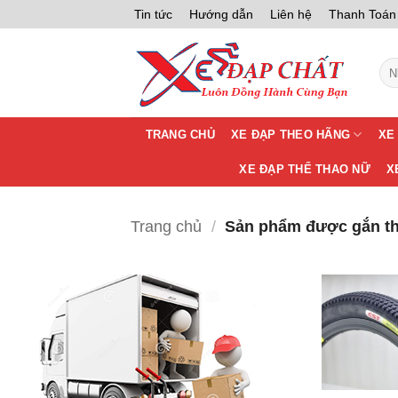
Bỏ
Tin tức
Hướng dẫn
Liên hệ
Thanh Toán
qua
nội
Tìm
dung
kiế
TRANG CHỦ
XE ĐẠP THEO HÃNG
XE
XE ĐẠP THỂ THAO NỮ
X
Trang chủ
/
Sản phẩm được gắn th