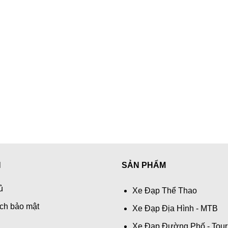
N
SẢN PHẨM
ủ
Xe Đạp Thể Thao
ch bảo mật
Xe Đạp Địa Hình - MTB
Xe Đạp Đường Phố - Tour