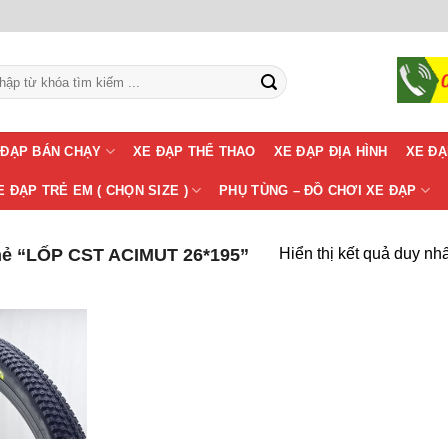
m:
 ĐẠP BÁN CHẠY
XE ĐẠP THỂ THAO
XE ĐẠP ĐỊA HÌNH
XE ĐẠ
E ĐẠP TRẺ EM ( CHỌN SIZE )
PHỤ TÙNG – ĐỒ CHƠI XE ĐẠP
ẻ “LỐP CST ACIMUT 26*195”
Hiển thị kết quả duy nhấ