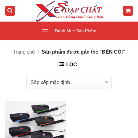
Bỏ
qua
nội
dung
Danh Mục Sản Phẩm
Trang chủ
/
Sản phẩm được gắn thẻ “ĐÈN CÒI”
LỌC