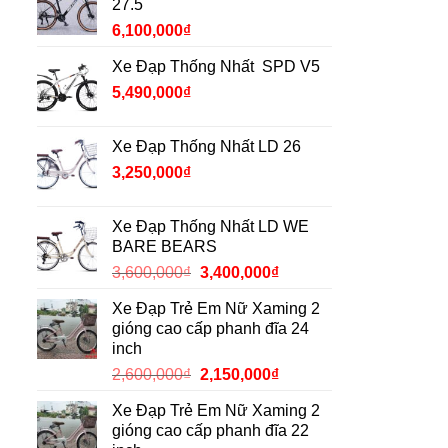
27.5
6,100,000
₫
Xe Đạp Thống Nhất SPD V5
5,490,000
₫
Xe Đạp Thống Nhất LD 26
3,250,000
₫
Xe Đạp Thống Nhất LD WE
BARE BEARS
Giá
Giá
3,600,000
₫
3,400,000
₫
gốc
hiện
Xe Đạp Trẻ Em Nữ Xaming 2
là:
tại
gióng cao cấp phanh đĩa 24
3,600,000₫.
là:
inch
3,400,000₫.
Giá
Giá
2,600,000
₫
2,150,000
₫
gốc
hiện
Xe Đạp Trẻ Em Nữ Xaming 2
là:
tại
gióng cao cấp phanh đĩa 22
2,600,000₫.
là: