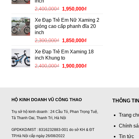
inch
2,150,000₫.
Giá
Giá
2,400,000
₫
1,950,000
₫
gốc
hiện
Xe Đạp Trẻ Em Nữ Xaming 2
là:
tại
gióng cao cấp phanh đĩa 20
2,400,000₫.
là:
inch
1,950,000₫.
Giá
Giá
2,300,000
₫
1,850,000
₫
gốc
hiện
Xe Đạp Trẻ Em Xaming 18
là:
tại
inch Khung to
2,300,000₫.
là:
Giá
Giá
2,400,000
₫
1,900,000
₫
1,850,000₫.
gốc
hiện
là:
tại
2,400,000₫.
là:
1,900,000₫.
HỘ KINH DOANH VŨ CÔNG THAO
THÔNG TI
Trụ sở hộ kinh doanh : 24 Cầu Tó, Phan Trọng Tuệ,
Trang ch
Tả Thanh Oai, Thanh Trì, Hà Nội
Chính sá
GPDKKD/MST : 8316232883-001 do sở KH & ĐT
TP.Hà Nội cấp ngày 26/08/2022
Tin tức