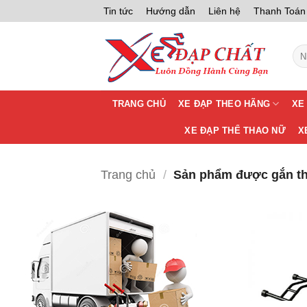
Bỏ
Tin tức
Hướng dẫn
Liên hệ
Thanh Toán
qua
nội
Tìm
dung
kiế
TRANG CHỦ
XE ĐẠP THEO HÃNG
XE
XE ĐẠP THỂ THAO NỮ
X
Trang chủ
/
Sản phẩm được gắn t