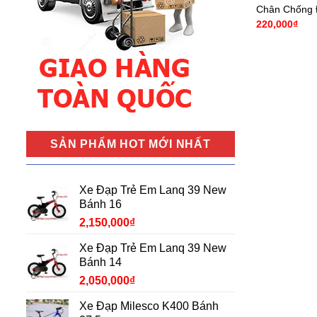
Chân Chống 
220,000
₫
SẢN PHẨM HOT MỚI NHẤT
Xe Đạp Trẻ Em Lanq 39 New
Bánh 16
2,150,000
₫
Xe Đạp Trẻ Em Lanq 39 New
Bánh 14
2,050,000
₫
Xe Đạp Milesco K400 Bánh