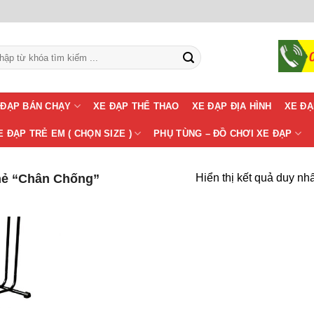
m:
 ĐẠP BÁN CHẠY
XE ĐẠP THỂ THAO
XE ĐẠP ĐỊA HÌNH
XE ĐẠ
E ĐẠP TRẺ EM ( CHỌN SIZE )
PHỤ TÙNG – ĐỒ CHƠI XE ĐẠP
hẻ “Chân Chống”
Hiển thị kết quả duy nhấ