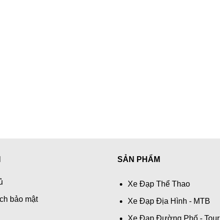
N
SẢN PHẨM
ủ
Xe Đạp Thể Thao
ch bảo mật
Xe Đạp Địa Hình - MTB
Xe Đạp Đường Phố - Tour