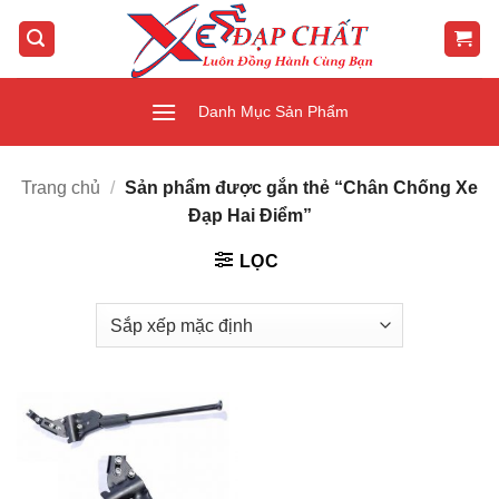
Bỏ
qua
nội
dung
Danh Mục Sản Phẩm
Trang chủ
/
Sản phẩm được gắn thẻ “Chân Chống Xe
Đạp Hai Điểm”
LỌC