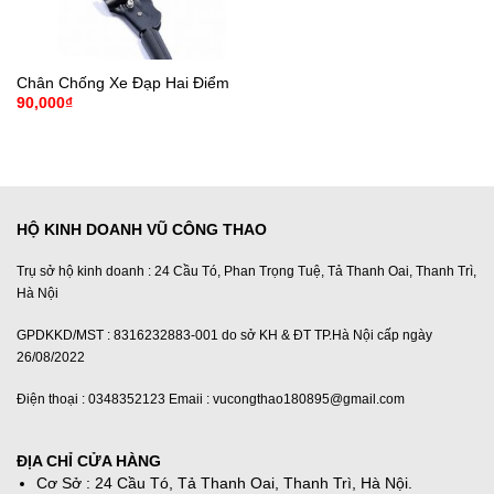
Chân Chống Xe Đạp Hai Điểm
90,000
₫
HỘ KINH DOANH VŨ CÔNG THAO
Trụ sở hộ kinh doanh : 24 Cầu Tó, Phan Trọng Tuệ, Tả Thanh Oai, Thanh Trì,
Hà Nội
GPDKKD/MST : 8316232883-001 do sở KH & ĐT TP.Hà Nội cấp ngày
26/08/2022
Điện thoại : 0348352123 Emaii : vucongthao180895@gmail.com
ĐỊA CHỈ CỬA HÀNG
Cơ Sở : 24 Cầu Tó, Tả Thanh Oai, Thanh Trì, Hà Nội.