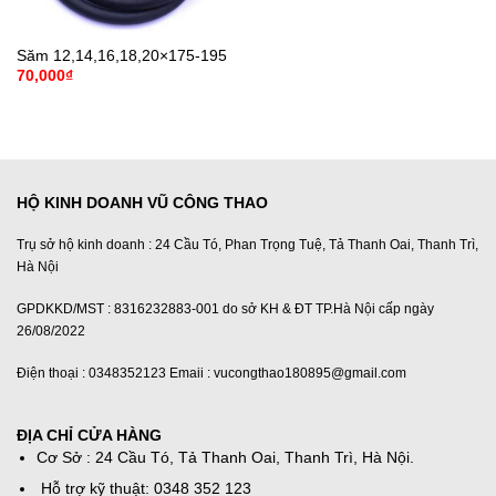
Săm 12,14,16,18,20×175-195
70,000
₫
HỘ KINH DOANH VŨ CÔNG THAO
Trụ sở hộ kinh doanh : 24 Cầu Tó, Phan Trọng Tuệ, Tả Thanh Oai, Thanh Trì,
Hà Nội
GPDKKD/MST : 8316232883-001 do sở KH & ĐT TP.Hà Nội cấp ngày
26/08/2022
Điện thoại : 0348352123 Emaii : vucongthao180895@gmail.com
ĐỊA CHỈ CỬA HÀNG
Cơ Sở : 24 Cầu Tó, Tả Thanh Oai, Thanh Trì, Hà Nội.
Hỗ trợ kỹ thuật: 0348 352 123