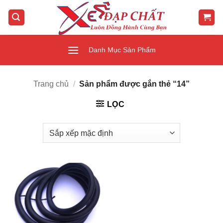
Bỏ
qua
nội
dung
Danh Mục Sản Phẩm
Trang chủ
/
Sản phẩm được gắn thẻ “14”
LỌC