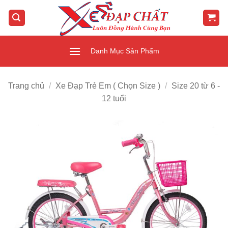
Bỏ
qua
nội
dung
Danh Mục Sản Phẩm
Trang chủ
/
Xe Đạp Trẻ Em ( Chọn Size )
/
Size 20 từ 6 -
12 tuổi