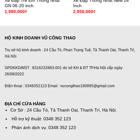
Xe Đạp Trẻ Em Thống Nhất
Xe Đạp Thống Nhất New 26
GN 06-20 inch
Inch
1,990,000
₫
2,950,000
₫
HỘ KINH DOANH VŨ CÔNG THAO
Trụ sở hộ kinh doanh : 24 Cầu Tó, Phan Trọng Tuệ, Tả Thanh Oai, Thanh Trì,
Hà Nội
GPDKKD/MST : 8316232883-001 do sở KH & ĐT TP.Hà Nội cấp ngày
26/08/2022
Điện thoại : 0348352123 Emaii : vucongthao180895@gmail.com
ĐỊA CHỈ CỬA HÀNG
Cơ Sở : 24 Cầu Tó, Tả Thanh Oai, Thanh Trì, Hà Nội.
Hỗ trợ kỹ thuật: 0348 352 123
Phản ánh dịch vụ: 0348 352 123