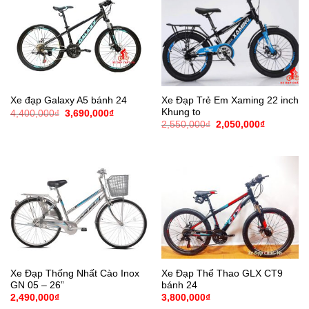
Xe Đạp Trẻ Em Xaming 22 inch
Xe đạp Galaxy A5 bánh 24
Khung to
Giá
Giá
4,400,000
₫
3,690,000
₫
gốc
hiện
Giá
Giá
2,550,000
₫
2,050,000
₫
là:
tại
gốc
hiện
4,400,000₫.
là:
là:
tại
3,690,000₫.
2,550,000₫.
là:
2,050,000
Xe Đạp Thống Nhất Cào Inox
Xe Đạp Thể Thao GLX CT9
GN 05 – 26”
bánh 24
2,490,000
₫
3,800,000
₫