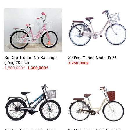
Xe Đạp Trẻ Em Nữ Xaming 2
Xe Đạp Thống Nhất LD 26
gióng 20 inch
3,250,000
₫
Giá
Giá
1,800,000
₫
1,300,000
₫
gốc
hiện
là:
tại
1,800,000₫.
là:
1,300,000₫.