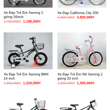
Xe Đạp Trẻ Em Xaming 2
Xe Đạp California City 200
gióng 16inch
Giá
Giá
4,300,000
₫
3,800,000
₫
gốc
hiện
Giá
Giá
1,750,000
₫
1,190,000
₫
là:
tại
gốc
hiện
4,300,000₫.
là:
là:
tại
3,800,000
1,750,000₫.
là:
1,190,000₫.
Xe Đạp Trẻ Em Xaming BMX
Xe Đạp Trẻ Em Nữ Xaming 2
14 inch
gióng 20 inch
Giá
Giá
Giá
Giá
1,550,000
₫
1,220,000
₫
1,800,000
₫
1,300,000
₫
gốc
hiện
gốc
hiện
là:
tại
là:
tại
1,550,000₫.
là:
1,800,000₫.
là:
1,220,000₫.
1,300,000