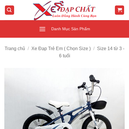
Bỏ
qua
nội
dung
Danh Mục Sản Phẩm
Trang chủ
/
Xe Đạp Trẻ Em ( Chọn Size )
/
Size 14 từ 3 -
6 tuổi