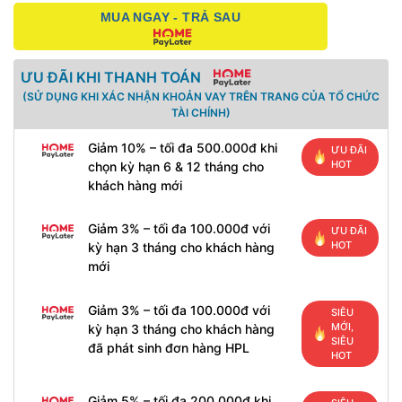
MUA NGAY - TRẢ SAU
ƯU ĐÃI KHI THANH TOÁN
(SỬ DỤNG KHI XÁC NHẬN KHOẢN VAY TRÊN TRANG CỦA TỔ CHỨC
TÀI CHÍNH)
Giảm 10% – tối đa 500.000đ khi
ƯU ĐÃI
HOT
chọn kỳ hạn 6 & 12 tháng cho
khách hàng mới
Giảm 3% – tối đa 100.000đ với
ƯU ĐÃI
HOT
kỳ hạn 3 tháng cho khách hàng
mới
Giảm 3% – tối đa 100.000đ với
SIÊU
MỚI,
kỳ hạn 3 tháng cho khách hàng
SIÊU
đã phát sinh đơn hàng HPL
HOT
Giảm 5% – tối đa 200.000đ khi