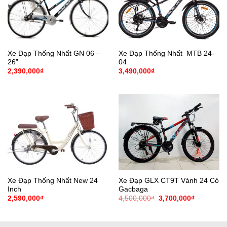
Xe Đạp Thống Nhất GN 06 –
Xe Đạp Thống Nhất MTB 24-
26”
04
2,390,000
₫
3,490,000
₫
Xe Đạp Thống Nhất New 24
Xe Đạp GLX CT9T Vành 24 Có
Inch
Gacbaga
Giá
Giá
2,590,000
₫
4,500,000
₫
3,700,000
₫
gốc
hiện
là:
tại
4,500,000₫.
là:
3,700,000