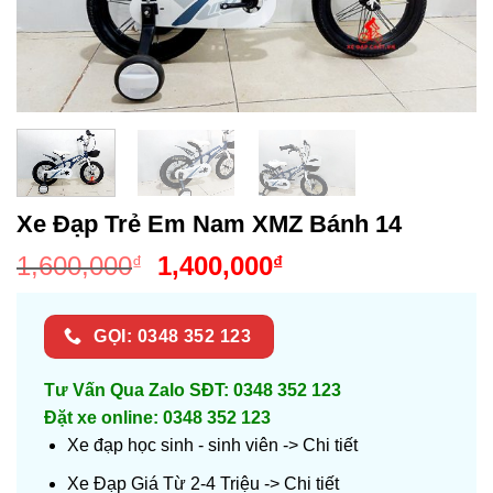
Xe Đạp Trẻ Em Nam XMZ Bánh 14
Giá
Giá
1,600,000
1,400,000
₫
₫
gốc
hiện
là:
tại
GỌI: 0348 352 123
1,600,000₫.
là:
1,400,000₫.
Tư Vấn Qua Zalo SĐT: 0348 352 123
Đặt xe online: 0348 352 123
Xe đạp học sinh - sinh viên ->
Chi tiết
Xe Đạp Giá Từ 2-4 Triệu ->
Chi tiết